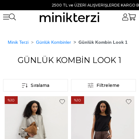
2500 TL ve ÜZERİ ALIŞVERİŞLERDE KARGO BED
Minik Terzi
Günlük Kombinler
Günlük Kombin Look 1
Anasayfa
GÜNLÜK KOMBİN LOOK 1
GÜNLÜK KOMBİN LOOK 1
Sıralama
Filtreleme
%10
%10