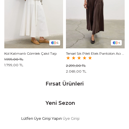
6
4
Kol Katmanlı Gömlek Çakıl Taşı
Tensel Sık Pileli Etek Pantolon Acı kahve
★
★
★
★
★
1.999,00 TL
1.799,00 TL
2.299,00 TL
2.069,00 TL
Fırsat Ürünleri
Yeni Sezon
Lütfen Üye Girişi Yapın
Üye Girişi