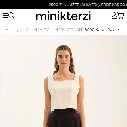
2500 TL ve ÜZERİ ALIŞVERİŞLERDE KARGO BEDA
Anasayfa
GİYİM
ALT GİYİM
PANTOLON
%100 Keten Palazzo Pa