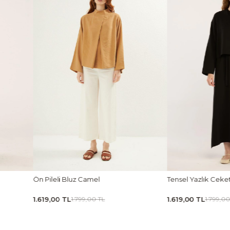
Tensel Yazlık Ceket Siyah
Tensel Jile Elbise Aç
1.619,00 TL
1.889,00 TL
1.799,00 TL
2.099,0