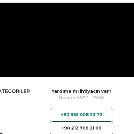
Yardıma mı ihtiyacın var?
ATEGORİLER
Hergün 08:30 - 18:00
+90 555 008 23 72
+90 212 706 21 00
ot