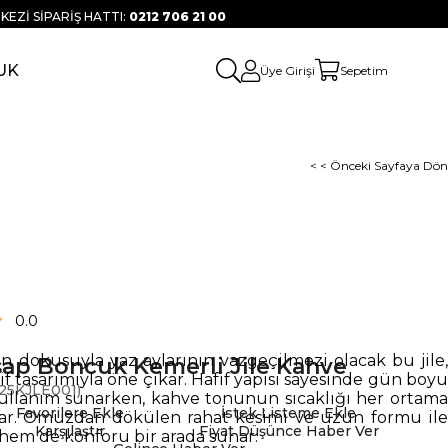
KEZİ SİPARİŞ HATTI:
0212 706 21 00
UK
Üye Girişi
Sepetim
< < Önceki Sayfaya Dön
0.0
n dokusuyla yaz aylarının vazgeçilmezi olacak bu jile,
ap Boncuk Kemerli Jile Kahve
if tasarımıyla öne çıkar. Hafif yapısı sayesinde gün boyu
25KJLE001)
kullanım sunarken, kahve tonunun sıcaklığı her ortama
Favorilere Ekle
İstek Listeme Ekle
ar. Omuzdan dökülen rahat kesimi ve uzun formu ile
Karşılaştır
Fiyat Düşünce Haber Ver
 hem de konforu bir arada sunar.