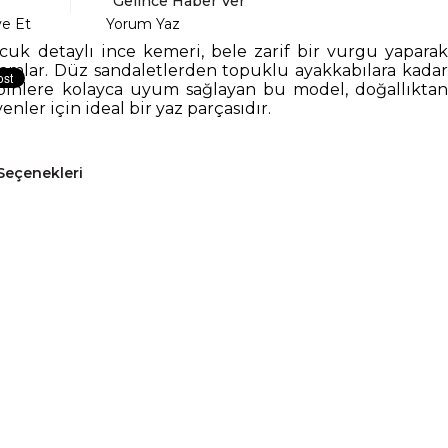
Gelince Haber Ver
ye Et
Yorum Yaz
uk detaylı ince kemeri, bele zarif bir vurgu yaparak
mamlar. Düz sandaletlerden topuklu ayakkabılara kadar
binlere kolayca uyum sağlayan bu model, doğallıktan
ler için ideal bir yaz parçasıdır.
Seçenekleri