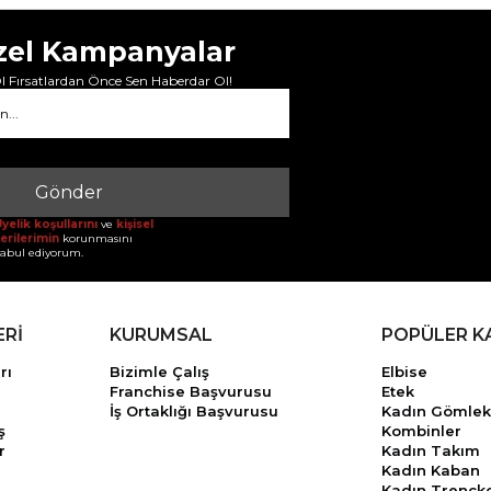
zel Kampanyalar
 Fırsatlardan Önce Sen Haberdar Ol!
Gönder
yelik koşullarını
ve
kişisel
erilerimin
korunmasını
abul ediyorum.
ERİ
KURUMSAL
POPÜLER K
rı
Bizimle Çalış
Elbise
Franchise Başvurusu
Etek
İş Ortaklığı Başvurusu
Kadın Gömlek
ş
Kombinler
r
Kadın Takım
Kadın Kaban
Kadın Trençk