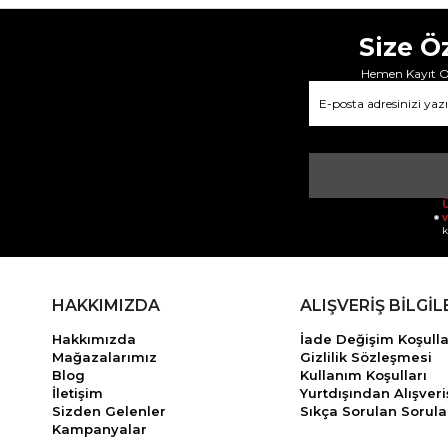
Size Ö
Hemen Kayıt Ol
Ü
v
k
HAKKIMIZDA
ALIŞVERİŞ BİLGİL
Hakkımızda
İade Değişim Koşulla
Mağazalarımız
Gizlilik Sözleşmesi
Blog
Kullanım Koşulları
İletişim
Yurtdışından Alışveri
Sizden Gelenler
Sıkça Sorulan Sorula
Kampanyalar