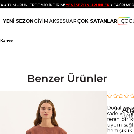
A ● TÜM ÜRÜNLERDE %10 İNDİRİM!
YENİ SEZON ÜRÜNLER
● ÇAĞRI MER
YENİ SEZON
GİYİM
AKSESUAR
ÇOK SATANLAR
ÇOC
 Kahve
Benzer Ürünler
Doğal kete
Ahş
sade ve zar
(MTS
ferah bir 
uyum sağl
hem şıklık