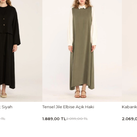
ık Haki
Kabarık Puf Etek Bordo
Tensel 
2.069,00 TL
1.439,0
0 TL
2.299,00 TL