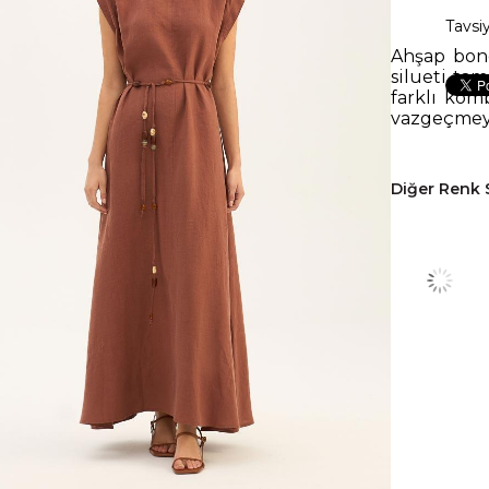
Tavsi
Ahşap bonc
silueti ta
farklı kom
vazgeçmeyen
Diğer Renk 