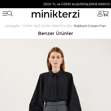
2500 TL ve ÜZERİ ALIŞVERİŞLERDE KARGO BED
Anasayfa
GİYİM
ALT GİYİM
PANTOLON
Balıksırtı Desen Pantol
Benzer Ürünler