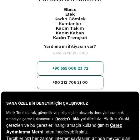
Elbise
Etek
Kadın Gömlek
Kombinler
Kadın Takım
Kadın Kaban
Kadın Trençkot
Yardıma mı ihtiyacın var?
Hergün 08:30 - 18:00
+90 555 008 23 72
+90 212 706 21 00
© 2025
minikterzi.com
- Tüm Hakları Saklıdır.