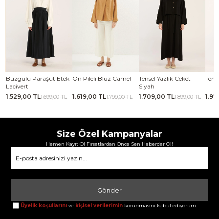
se
Büzgülü Paraşüt Etek
Ön Pileli Bluz Camel
Tensel Yazlık Ceket
Tense
Lacivert
Siyah
1.529,00 TL
1.619,00 TL
1.709,00 TL
1.97
TL
1.699,00 TL
1.799,00 TL
1.899,00 TL
Size Özel Kampanyalar
Hemen Kayıt Ol Fırsatlardan Önce Sen Haberdar Ol!
Gönder
Üyelik koşullarını
ve
kişisel verilerimin
korunmasını kabul ediyorum.