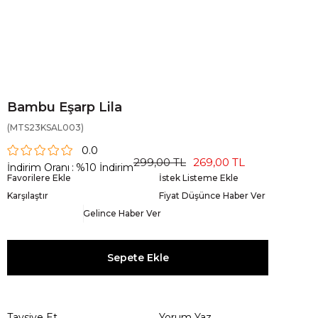
Bambu Eşarp Lila
(MTS23KSAL003)
0.0
299,00 TL
269,00 TL
İndirim Oranı
:
%
10
İndirim
Favorilere Ekle
İstek Listeme Ekle
Karşılaştır
Fiyat Düşünce Haber Ver
Gelince Haber Ver
Tavsiye Et
Yorum Yaz