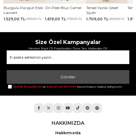
se
Büzgülü Paraşüt Etek
Ön Pileli Bluz Camel
Tensel Yazlık Ceket
Tense
Lacivert
Siyah
1.529,00 TL
1.619,00 TL
1.709,00 TL
1.97
TL
1.699,00 TL
1.799,00 TL
1.899,00 TL
Size Özel Kampanyalar
Hemen Kayıt Ol Fırsatlardan Önce Sen Haberdar Ol!
Gönder
Üyelik koşullarını
ve
kişisel verilerimin
korunmasını kabul ediyorum.
HAKKIMIZDA
Hakkımızda