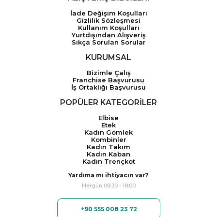
İade Değişim Koşulları
Gizlilik Sözleşmesi
Kullanım Koşulları
Yurtdışından Alışveriş
Sıkça Sorulan Sorular
KURUMSAL
Bizimle Çalış
Franchise Başvurusu
İş Ortaklığı Başvurusu
POPÜLER KATEGORİLER
Elbise
Etek
Kadın Gömlek
Kombinler
Kadın Takım
Kadın Kaban
Kadın Trençkot
Yardıma mı ihtiyacın var?
Hergün 08:30 - 18:00
+90 555 008 23 72