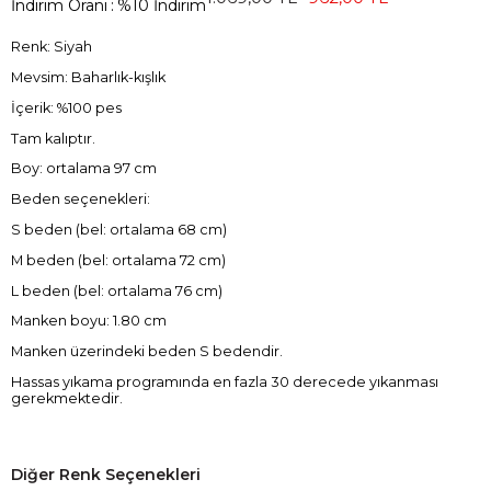
İndirim Oranı
:
%
10
İndirim
Renk: Siyah
Mevsim: Baharlık-kışlık
İçerik: %100 pes
Tam kalıptır.
Boy: ortalama 97 cm
Beden seçenekleri:
S beden (bel: ortalama 68 cm)
M beden (bel: ortalama 72 cm)
L beden (bel: ortalama 76 cm)
Manken boyu: 1.80 cm
Manken üzerindeki beden S bedendir.
Hassas yıkama programında en fazla 30 derecede yıkanması
gerekmektedir.
Diğer Renk Seçenekleri