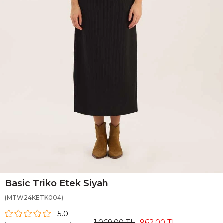
Basic Triko Etek Siyah
(MTW24KETK004)
5.0
1.069,00 TL
962,00 TL