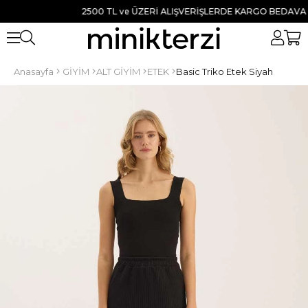
2500 TL ve ÜZERİ ALIŞVERİŞLERDE KARGO BEDAVA ● TÜM
Anasayfa
GİYİM
ALT GİYİM
ETEK
Basic Triko Etek Siyah