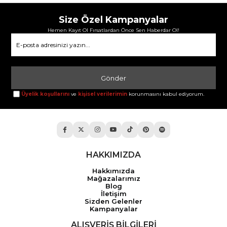
Size Özel Kampanyalar
Hemen Kayıt Ol Fırsatlardan Önce Sen Haberdar Ol!
Gönder
Üyelik koşullarını
ve
kişisel verilerimin
korunmasını kabul ediyorum.
HAKKIMIZDA
Hakkımızda
Mağazalarımız
Blog
İletişim
Sizden Gelenler
Kampanyalar
ALIŞVERİŞ BİLGİLERİ