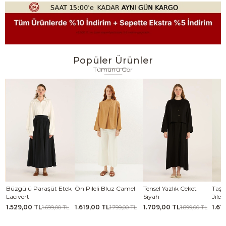
Popüler Ürünler
Tümünü Gör
se
Büzgülü Paraşüt Etek
Ön Pileli Bluz Camel
Tensel Yazlık Ceket
Taşl
Lacivert
Siyah
Jile 
1.529,00 TL
1.619,00 TL
1.709,00 TL
1.61
TL
1.699,00 TL
1.799,00 TL
1.899,00 TL