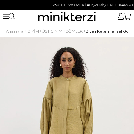
2500 TL ve ÜZERİ ALIŞVERİŞLERDE KARGO BEDA
Anasayfa
GİYİM
ÜST GİYİM
GÖMLEK
Biyeli Keten Tensel Gömle