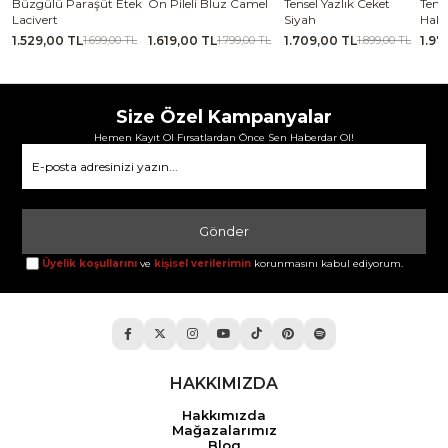
se
Büzgülü Paraşüt Etek
Ön Pileli Bluz Camel
Tensel Yazlık Ceket
Tense
Lacivert
Siyah
Haki
1.529,00 TL
1.619,00 TL
1.709,00 TL
1.97
TL
1.699,00 TL
1.799,00 TL
1.899,00 TL
Size Özel Kampanyalar
Hemen Kayıt Ol Fırsatlardan Önce Sen Haberdar Ol!
Gönder
Üyelik koşullarını
ve
kişisel verilerimin
korunmasını kabul ediyorum.
HAKKIMIZDA
Hakkımızda
Mağazalarımız
Blog