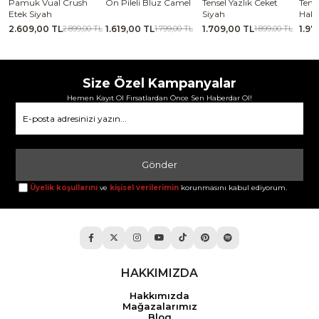
se
Pamuk Vual Crush
Ön Pileli Bluz Camel
Tensel Yazlık Ceket
Tense
Etek Siyah
Siyah
Haki
2.609,00 TL
1.619,00 TL
1.709,00 TL
1.97
TL
2.899,00 TL
1.799,00 TL
1.899,00 TL
Size Özel Kampanyalar
Hemen Kayıt Ol Fırsatlardan Önce Sen Haberdar Ol!
Gönder
Üyelik koşullarını
ve
kişisel verilerimin
korunmasını kabul ediyorum.
HAKKIMIZDA
Hakkımızda
Mağazalarımız
Blog