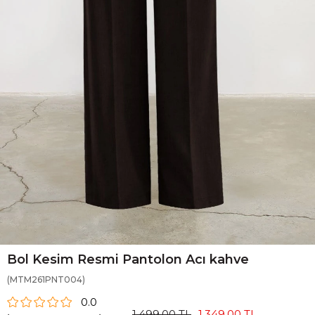
Bol Kesim Resmi Pantolon Acı kahve
(MTM261PNT004)
0.0
1.499,00 TL
1.349,00 TL