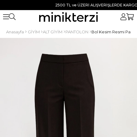
2500 TL ve ÜZERİ ALIŞVERİŞLERDE KARGO BED
Anasayfa
GİYİM
ALT GİYİM
PANTOLON
Bol Kesim Resmi Panto