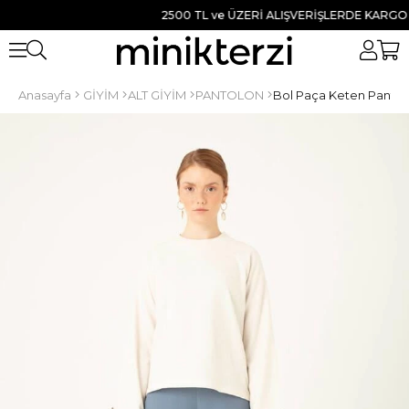
2500 TL ve ÜZERİ ALIŞVERİŞLERDE KARGO BED
Anasayfa
GİYİM
ALT GİYİM
PANTOLON
Bol Paça Keten Pantol