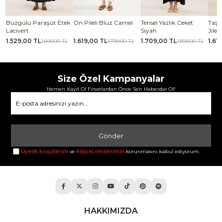
se
Büzgülü Paraşüt Etek
Ön Pileli Bluz Camel
Tensel Yazlık Ceket
Taşl
Lacivert
Siyah
Jile 
1.529,00 TL
1.619,00 TL
1.709,00 TL
1.61
TL
1.699,00 TL
1.799,00 TL
1.899,00 TL
Size Özel Kampanyalar
Hemen Kayıt Ol Fırsatlardan Önce Sen Haberdar Ol!
Gönder
Üyelik koşullarını
ve
kişisel verilerimin
korunmasını kabul ediyorum.
HAKKIMIZDA