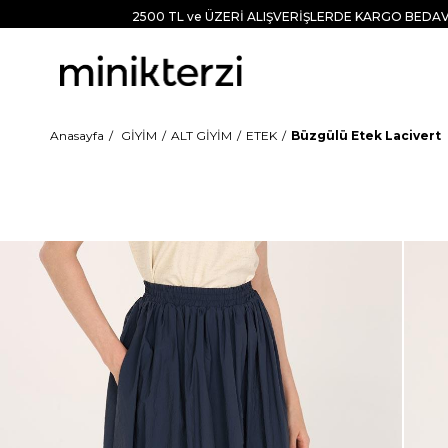
2500 TL ve ÜZERİ ALIŞVERİŞLERDE KARGO BEDAV
Anasayfa
GİYİM
ALT GİYİM
ETEK
Büzgülü Etek Lacivert