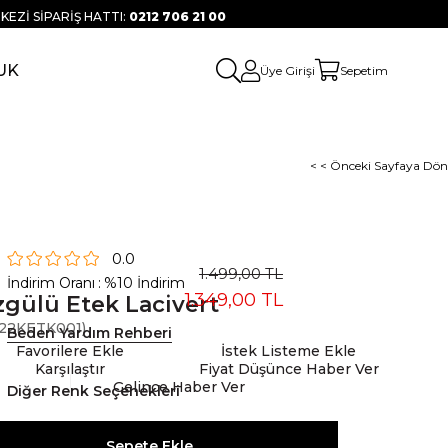
KEZİ SİPARİŞ HATTI:
0212 706 21 00
UK
Üye Girişi
Sepetim
< < Önceki Sayfaya Dön
0.0
1.499,00 TL
İndirim Oranı
:
%
10
İndirim
1.349,00 TL
gülü Etek Lacivert
22KETK001)
Beden Yardım Rehberi
Favorilere Ekle
İstek Listeme Ekle
Karşılaştır
Fiyat Düşünce Haber Ver
Gelince Haber Ver
Diğer Renk Seçenekleri