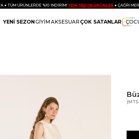
A ● TÜM ÜRÜNLERDE %10 İNDİRİM!
YENİ SEZON ÜRÜNLER
● ÇAĞRI MER
YENİ SEZON
GİYİM
AKSESUAR
ÇOK SATANLAR
ÇOC
Büz
(MTS