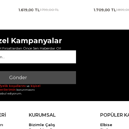
1.709,00 TL
1.979,00 TL
1.899,00 TL
2.199,00 
zel Kampanyalar
 Fırsatlardan Önce Sen Haberdar Ol!
Gönder
yelik koşullarını
ve
kişisel
erilerimin
korunmasını
abul ediyorum.
ERİ
KURUMSAL
POPÜLER K
rı
Bizimle Çalış
Elbise