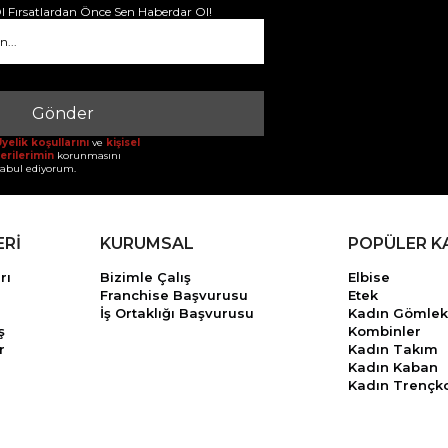
 Fırsatlardan Önce Sen Haberdar Ol!
Gönder
yelik koşullarını
ve
kişisel
erilerimin
korunmasını
abul ediyorum.
ERİ
KURUMSAL
POPÜLER K
rı
Bizimle Çalış
Elbise
Franchise Başvurusu
Etek
İş Ortaklığı Başvurusu
Kadın Gömlek
ş
Kombinler
r
Kadın Takım
Kadın Kaban
Kadın Trençk