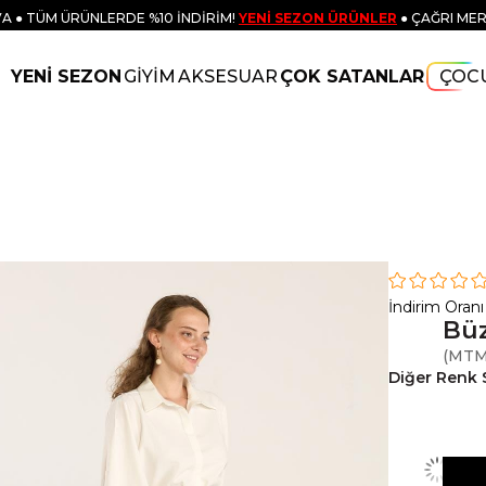
A ● TÜM ÜRÜNLERDE %10 İNDİRİM!
YENİ SEZON ÜRÜNLER
● ÇAĞRI MER
YENİ SEZON
GİYİM
AKSESUAR
ÇOK SATANLAR
ÇOC
İndirim Oranı
Büz
(MTM
Diğer Renk 