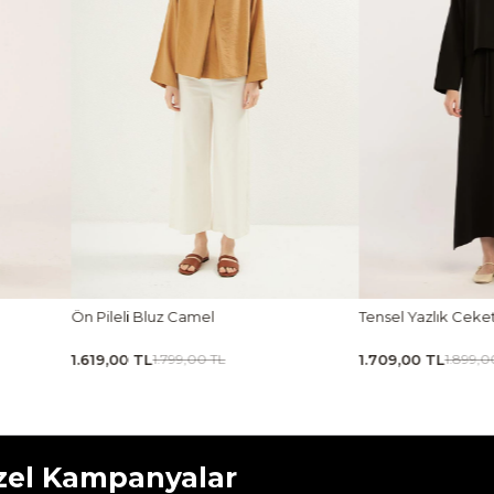
Tensel Yazlık Ceket Siyah
Taşlanmış İnce Tensel
1.709,00 TL
1.619,00 TL
1.899,00 TL
1.799,00 
zel Kampanyalar