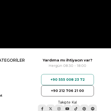
Yardıma mı ihtiyacın var?
ATEGORİLER
Hergün 08:30 - 18:00
+90 555 008 23 72
+90 212 706 21 00
ot
Takipte Kal