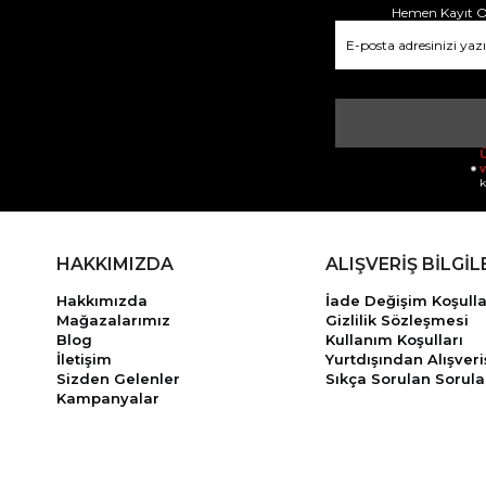
Hemen Kayıt Ol
Ü
v
k
HAKKIMIZDA
ALIŞVERİŞ BİLGİL
Hakkımızda
İade Değişim Koşulla
Mağazalarımız
Gizlilik Sözleşmesi
Blog
Kullanım Koşulları
İletişim
Yurtdışından Alışveri
Sizden Gelenler
Sıkça Sorulan Sorula
Kampanyalar