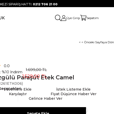
KEZİ SİPARİŞ HATTI:
0212 706 21 00
UK
Üye Girişi
Sepetim
< < Önceki Sayfaya Dön
0.0
1.699,00 TL
:
%
10
İndirim
1.529,00 TL
gülü Paraşüt Etek Camel
261ETK006)
Seçenekleri
Favorilere Ekle
İstek Listeme Ekle
Karşılaştır
Fiyat Düşünce Haber Ver
Gelince Haber Ver