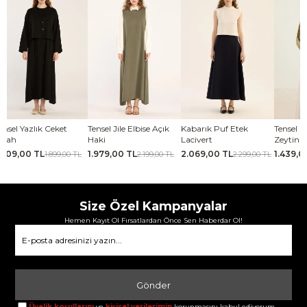
Tensel 
ensel Yazlık Ceket
Tensel Jile Elbise Açık
Kabarık Puf Etek
Zeytin Ye
iyah
Haki
Lacivert
1.439,0
.709,00 TL
1.979,00 TL
2.069,00 TL
1.899,00 TL
2.199,00 TL
2.299,00 TL
Size Özel Kampanyalar
Hemen Kayıt Ol Fırsatlardan Önce Sen Haberdar Ol!
Gönder
Üyelik koşullarını
ve
kişisel verilerimin
korunmasını kabul ediyorum.