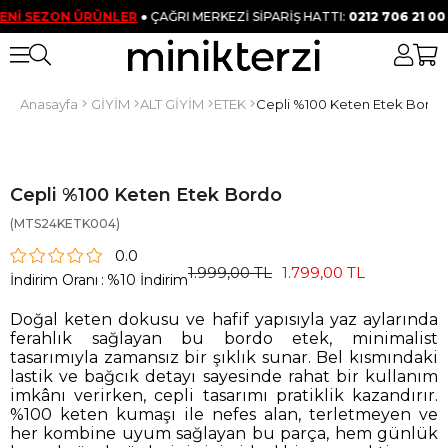
 SEZON ÜRÜNLER
● ÇAĞRI MERKEZİ SİPARİŞ HATTI:
0212 706 21 00
Anasayfa
GİYİM
ALT GİYİM
ETEK
Cepli %100 Keten Etek Bordo
Cepli %100 Keten Etek Bordo
(MTS24KETK004)
0.0
1.999,00 TL
1.799,00 TL
İndirim Oranı
:
%
10
İndirim
Doğal keten dokusu ve hafif yapısıyla yaz aylarında
ferahlık sağlayan bu bordo etek, minimalist
tasarımıyla zamansız bir şıklık sunar. Bel kısmındaki
lastik ve bağcık detayı sayesinde rahat bir kullanım
imkânı verirken, cepli tasarımı pratiklik kazandırır.
%100 keten kumaşı ile nefes alan, terletmeyen ve
her kombine uyum sağlayan bu parça, hem günlük