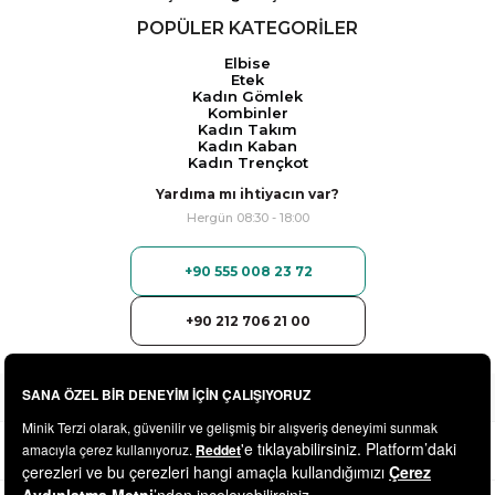
POPÜLER KATEGORİLER
Elbise
Etek
Kadın Gömlek
Kombinler
Kadın Takım
Kadın Kaban
Kadın Trençkot
Yardıma mı ihtiyacın var?
Hergün 08:30 - 18:00
+90 555 008 23 72
+90 212 706 21 00
© 2025
minikterzi.com
- Tüm Hakları Saklıdır.