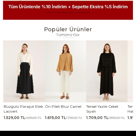
Popüler Ürünler
Tümünü Gör
se
Büzgülü Paraşüt Etek
Ön Pileli Bluz Camel
Tensel Yazlık Ceket
Tense
Lacivert
Siyah
Haki
1.529,00 TL
1.619,00 TL
1.709,00 TL
1.97
TL
1.699,00 TL
1.799,00 TL
1.899,00 TL