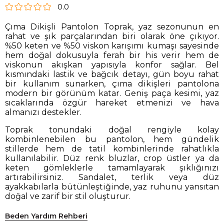
0.0
Çıma Dikişli Pantolon Toprak, yaz sezonunun en
rahat ve şık parçalarından biri olarak öne çıkıyor.
%50 keten ve %50 viskon karışımı kumaşı sayesinde
hem doğal dokusuyla ferah bir his verir hem de
viskonun akışkan yapısıyla konfor sağlar. Bel
kısmındaki lastik ve bağcık detayı, gün boyu rahat
bir kullanım sunarken, çıma dikişleri pantolona
modern bir görünüm katar. Geniş paça kesimi, yaz
sıcaklarında özgür hareket etmenizi ve hava
almanızı destekler.
Toprak tonundaki doğal rengiyle kolay
kombinlenebilen bu pantolon, hem gündelik
stillerde hem de tatil kombinlerinde rahatlıkla
kullanılabilir. Düz renk bluzlar, crop üstler ya da
keten gömleklerle tamamlayarak şıklığınızı
artırabilirsiniz. Sandalet, terlik veya düz
ayakkabılarla bütünleştiğinde, yaz ruhunu yansıtan
doğal ve zarif bir stil oluşturur.
Beden Yardım Rehberi