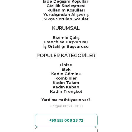
İade Değişim Koşulları
Gizlilik Sözleşmesi
Kullanım Koşulları
Yurtdışından Alışveriş
Sıkça Sorulan Sorular
KURUMSAL
Bizimle Çalış
Franchise Başvurusu
İş Ortaklığı Başvurusu
POPÜLER KATEGORİLER
Elbise
Etek
Kadın Gömlek
Kombinler
Kadın Takım
Kadın Kaban
Kadın Trençkot
Yardıma mı ihtiyacın var?
Hergün 08:30 - 18:00
+90 555 008 23 72