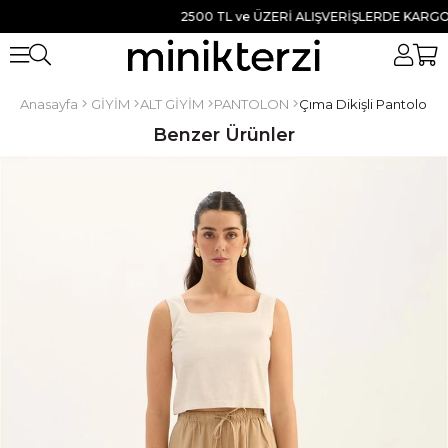
2500 TL ve ÜZERİ ALIŞVERİŞLERDE KARGO BED
Anasayfa
GİYİM
ALT GİYİM
PANTOLON
Çıma Dikişli Pantolon B
Benzer Ürünler