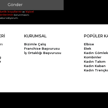
Gönder
yelik koşullarını
ve
kişisel
erilerimin
korunmasını
abul ediyorum.
ERİ
KURUMSAL
POPÜLER K
rı
Bizimle Çalış
Elbise
Franchise Başvurusu
Etek
İş Ortaklığı Başvurusu
Kadın Gömlek
ş
Kombinler
r
Kadın Takım
Kadın Kaban
Kadın Trençk