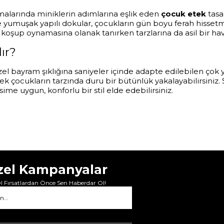
şmalarında miniklerin adımlarına eşlik eden
çocuk etek
tasa
e yumuşak yapılı dokular, çocukların gün boyu ferah hisset
koşup oynamasına olanak tanırken tarzlarına da asil bir hav
ır?
bayram şıklığına saniyeler içinde adapte edilebilen çok yö
ek çocukların tarzında duru bir bütünlük yakalayabilirsiniz
me uygun, konforlu bir stil elde edebilirsiniz.
zel Kampanyalar
 Fırsatlardan Önce Sen Haberdar Ol!