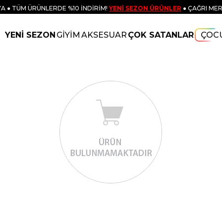
A ● TÜM ÜRÜNLERDE %10 İNDİRİM!
YENİ SEZON ÜRÜNLER
● ÇAĞRI MER
YENİ SEZON
GİYİM
AKSESUAR
ÇOK SATANLAR
ÇOC