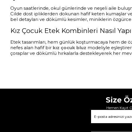
Oyun saatlerinde, okul günlerinde ve neşeli aile bulu
Cilde dost ipliklerden dokunan hafif keten kumaşlar v
bel detayları ve dökümlü kesimler, miniklerin özgürce 
Kız Çocuk Etek Kombinleri Nasıl Yapıl
Etek tasarımları, hem günlük koşturmacaya hem de özel 
nefes alan hafif bir
kız çocuk bluz
modeliyle eşleştirer
çoraplar ve dökümlü hırkalarla destekleyerek her mevsi
Size Ö
Hemen Kayıt Ol