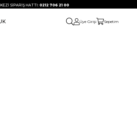
KEZİ SİPARİŞ HATTI:
0212 706 21 00
UK
Üye Girişi
Sepetim