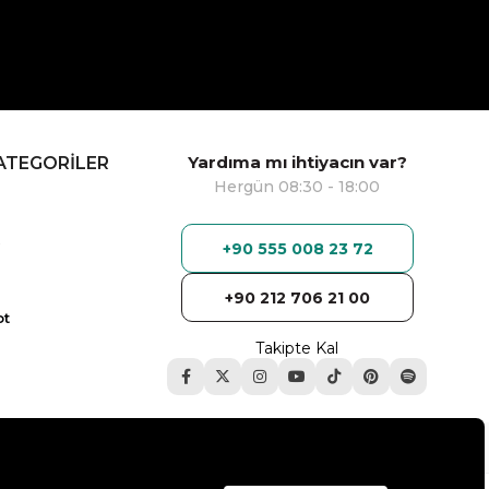
Yardıma mı ihtiyacın var?
ATEGORİLER
Hergün 08:30 - 18:00
+90 555 008 23 72
+90 212 706 21 00
ot
Takipte Kal