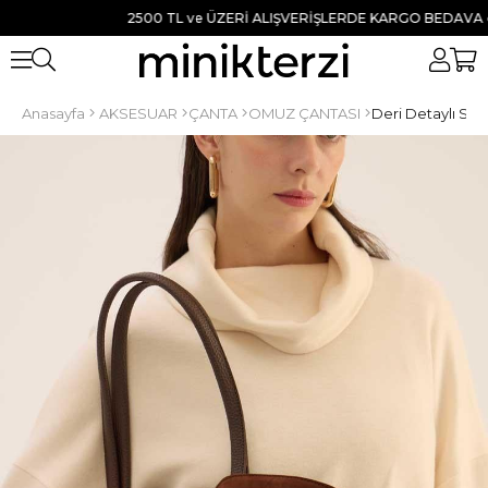
2500 TL ve ÜZERİ ALIŞVERİŞLERDE KARGO BEDAVA ● TÜM
Anasayfa
AKSESUAR
ÇANTA
OMUZ ÇANTASI
Deri Detaylı Süe