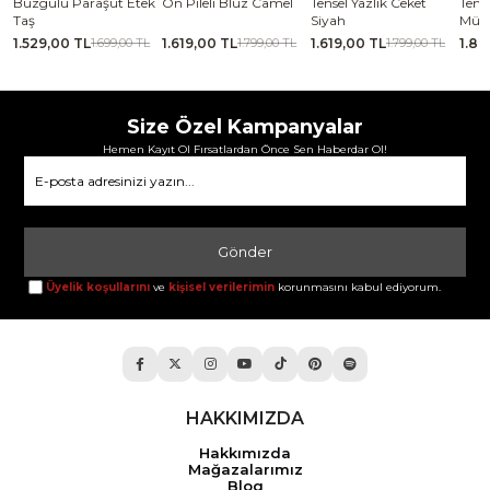
araşüt Etek
Ön Pileli Bluz Camel
Tensel Yazlık Ceket
Tensel Jile Elbise
Siyah
Mürdüm
TL
1.619,00 TL
1.619,00 TL
1.889,00 TL
1.699,00 TL
1.799,00 TL
1.799,00 TL
2.099
Size Özel Kampanyalar
Hemen Kayıt Ol Fırsatlardan Önce Sen Haberdar Ol!
Gönder
Üyelik koşullarını
ve
kişisel verilerimin
korunmasını kabul ediyorum.
HAKKIMIZDA
Hakkımızda
Mağazalarımız
Blog