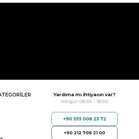
Yardıma mı ihtiyacın var?
ATEGORİLER
Hergün 08:30 - 18:00
+90 555 008 23 72
+90 212 706 21 00
ot