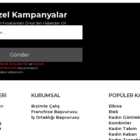
zel Kampanyalar
 Fırsatlardan Önce Sen Haberdar Ol!
Gönder
yelik koşullarını
ve
kişisel
erilerimin
korunmasını
abul ediyorum.
ERİ
KURUMSAL
POPÜLER K
rı
Bizimle Çalış
Elbise
Franchise Başvurusu
Etek
İş Ortaklığı Başvurusu
Kadın Gömlek
ş
Kombinler
r
Kadın Takım
Kadın Kaban
Kadın Trençk