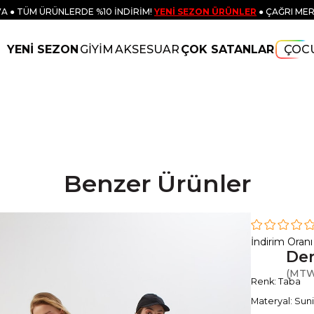
A ● TÜM ÜRÜNLERDE %10 İNDİRİM!
YENİ SEZON ÜRÜNLER
● ÇAĞRI MER
YENİ SEZON
GİYİM
AKSESUAR
ÇOK SATANLAR
ÇOC
Benzer Ürünler
İndirim Oranı
Der
(MTW
Renk: Taba
Materyal: Suni