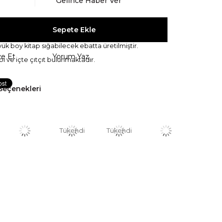
Gelince Haber Ver
k boy kitap sığabilecek ebatta üretilmiştir.
ye Et
Yorum Yaz
bi ve içte çıtçıt bulunmaktadır.
Seçenekleri
Tükendi
Tükendi