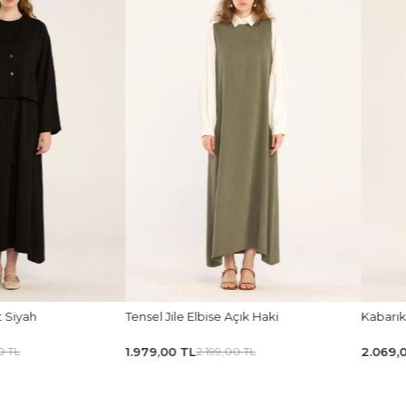
t Siyah
Tensel Jile Elbise Açık Haki
Kabarık
1.979,00 TL
2.069,
0 TL
2.199,00 TL