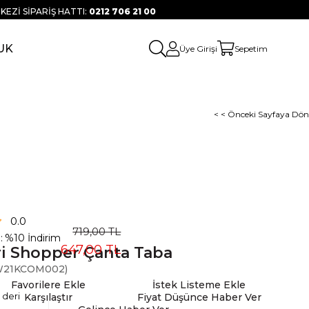
KEZİ SİPARİŞ HATTI:
0212 706 21 00
UK
Üye Girişi
Sepetim
< < Önceki Sayfaya Dön
0.0
719,00 TL
:
%
10
İndirim
647,00 TL
i Shopper Çanta Taba
21KCOM002)
Favorilere Ekle
İstek Listeme Ekle
 deri
Karşılaştır
Fiyat Düşünce Haber Ver