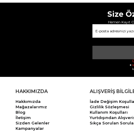
Size Ö
Hemen Kayıt Ol
Ü
v
k
HAKKIMIZDA
ALIŞVERİŞ BİLGİL
Hakkımızda
İade Değişim Koşulla
Mağazalarımız
Gizlilik Sözleşmesi
Blog
Kullanım Koşulları
İletişim
Yurtdışından Alışveri
Sizden Gelenler
Sıkça Sorulan Sorula
Kampanyalar