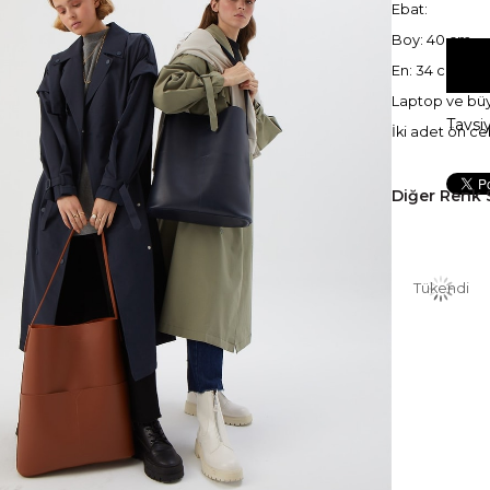
Ebat:
Boy: 40 cm
En: 34 cm
Laptop ve büyü
Tavsi
İki adet ön ce
Diğer Renk 
Tükendi