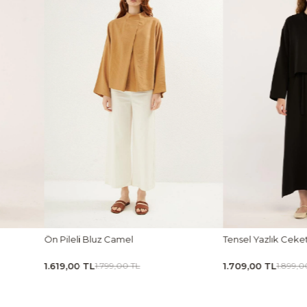
Ön Pileli Bluz Camel
Tensel Yazlık Ceke
1.619,00 TL
1.709,00 TL
1.799,00 TL
1.899,0