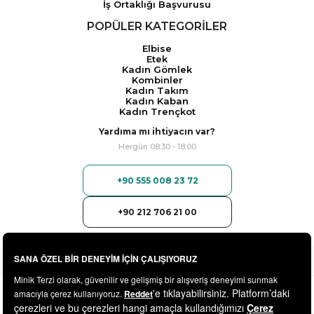
İş Ortaklığı Başvurusu
POPÜLER KATEGORİLER
Elbise
Etek
Kadın Gömlek
Kombinler
Kadın Takım
Kadın Kaban
Kadın Trençkot
Yardıma mı ihtiyacın var?
Hergün 08:30 - 18:00
+90 555 008 23 72
+90 212 706 21 00
© 2025
minikterzi.com
- Tüm Hakları Saklıdır.