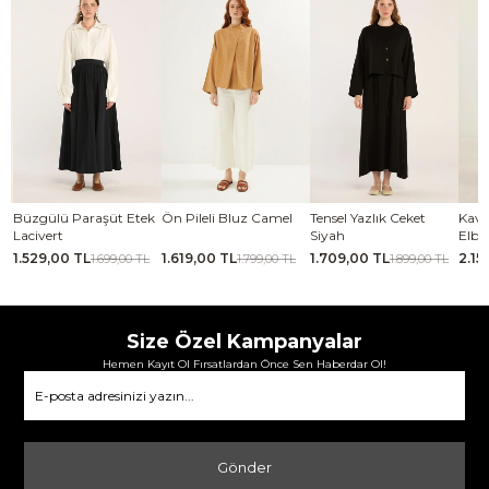
se
Büzgülü Paraşüt Etek
Ön Pileli Bluz Camel
Tensel Yazlık Ceket
Kavi
Lacivert
Siyah
Elbi
1.529,00 TL
1.619,00 TL
1.709,00 TL
2.15
TL
1.699,00 TL
1.799,00 TL
1.899,00 TL
Size Özel Kampanyalar
Hemen Kayıt Ol Fırsatlardan Önce Sen Haberdar Ol!
Gönder