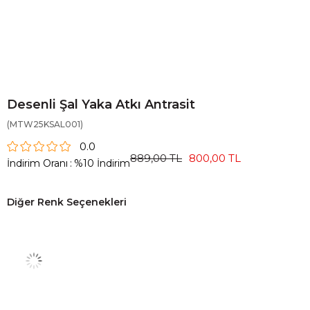
Desenli Şal Yaka Atkı Antrasit
(MTW25KSAL001)
0.0
889,00 TL
800,00 TL
İndirim Oranı
:
%
10
İndirim
Diğer Renk Seçenekleri