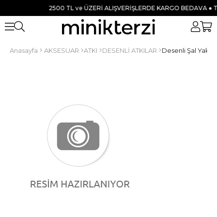
2500 TL ve ÜZERİ ALIŞVERİŞLERDE KARGO BEDAVA ● TÜM 
Anasayfa
AKSESUAR
ATKI
DESENLİ ATKILAR
Desenli Şal Yaka A