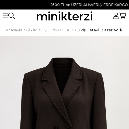
2500 TL ve ÜZERİ ALIŞVERİŞLERDE KARGO BED
Anasayfa
GİYİM
DIŞ GİYİM
CEKET
Dikiş Detaylı Blazer Acı kah