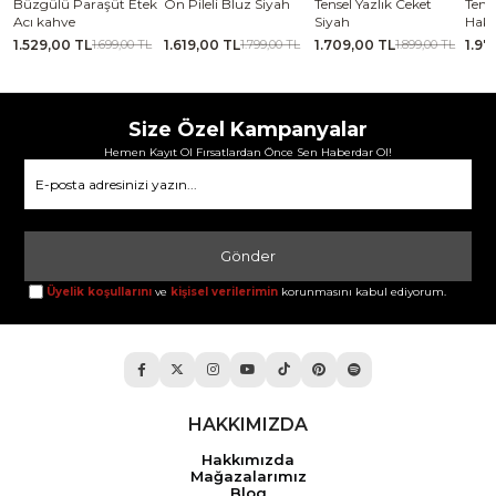
se
Büzgülü Paraşüt Etek
Ön Pileli Bluz Siyah
Tensel Yazlık Ceket
Tense
Acı kahve
Siyah
Haki
1.529,00 TL
1.619,00 TL
1.709,00 TL
1.97
TL
1.699,00 TL
1.799,00 TL
1.899,00 TL
Size Özel Kampanyalar
Hemen Kayıt Ol Fırsatlardan Önce Sen Haberdar Ol!
Gönder
Üyelik koşullarını
ve
kişisel verilerimin
korunmasını kabul ediyorum.
HAKKIMIZDA
Hakkımızda
Mağazalarımız
Blog