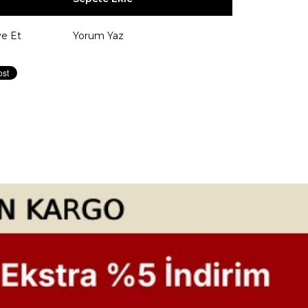
ye Et
Yorum Yaz