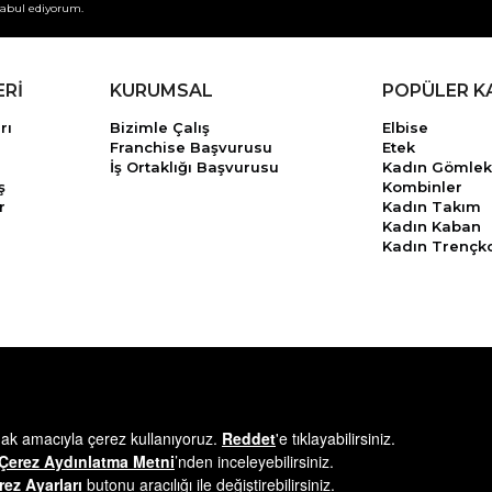
abul ediyorum.
ERİ
KURUMSAL
POPÜLER K
rı
Bizimle Çalış
Elbise
Franchise Başvurusu
Etek
İş Ortaklığı Başvurusu
Kadın Gömlek
ş
Kombinler
r
Kadın Takım
Kadın Kaban
Kadın Trençk
© 2025
minikterzi.com
- Tüm Hakları Saklıdır.