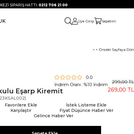
KEZİ SİPARİŞ HATTI:
0212 706 21 00
UK
Üye Girişi
Sepetim
< < Önceki Sayfaya Dön
0.0
299,00 TL
İndirim Oranı
:
%
10
İndirim
269,00 TL
ulu Eşarp Kiremit
23KSAL002)
Favorilere Ekle
İstek Listeme Ekle
Karşılaştır
Fiyat Düşünce Haber Ver
Gelince Haber Ver