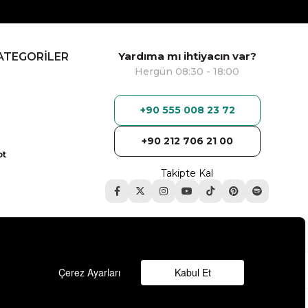
Yardıma mı ihtiyacın var?
ATEGORİLER
Hergün 08:30 - 18:00
+90 555 008 23 72
+90 212 706 21 00
ot
Takipte Kal