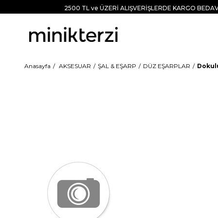
2500 TL ve ÜZERİ ALIŞVERİŞLERDE KARGO BEDAV
Anasayfa
AKSESUAR
ŞAL & EŞARP
DÜZ EŞARPLAR
Dokulu