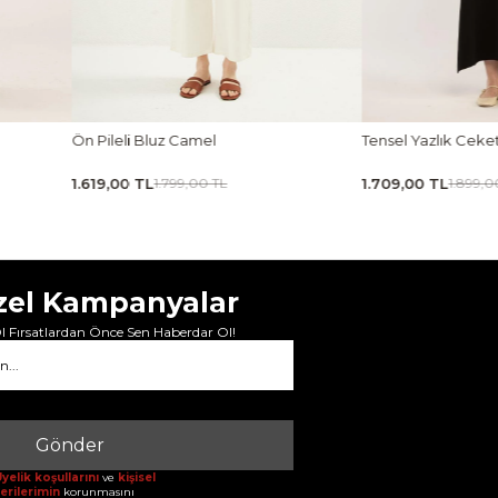
Ön Pileli Bluz Camel
Tensel Yazlık Ceke
1.619,00 TL
1.709,00 TL
1.799,00 TL
1.899,0
zel Kampanyalar
 Fırsatlardan Önce Sen Haberdar Ol!
Gönder
yelik koşullarını
ve
kişisel
erilerimin
korunmasını