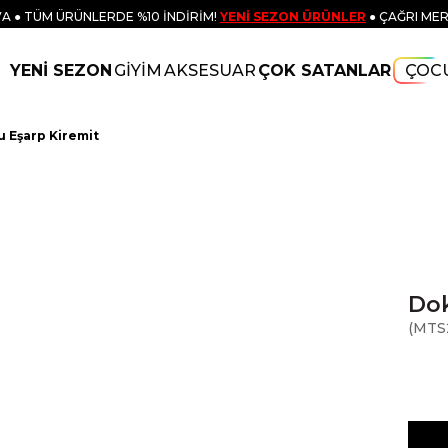
A ● TÜM ÜRÜNLERDE %10 İNDİRİM!
YENİ SEZON ÜRÜNLER
● ÇAĞRI MER
YENİ SEZON
GİYİM
AKSESUAR
ÇOK SATANLAR
ÇOC
 Eşarp Kiremit
Dok
(MTS