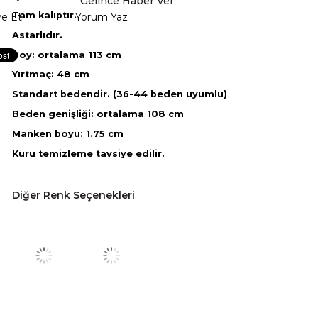
Gelince Haber Ver
Tam kalıptır.
ye Et
Yorum Yaz
Astarlıdır.
Boy: ortalama 113 cm
Yırtmaç: 48 cm
Standart bedendir. (36-44 beden uyumlu)
Beden genişliği: ortalama 108 cm
Manken boyu: 1.75 cm
Kuru temizleme tavsiye edilir.
Diğer Renk Seçenekleri