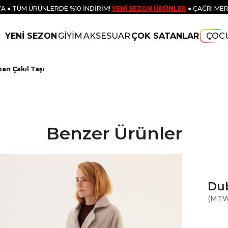
A ● TÜM ÜRÜNLERDE %10 İNDİRİM!
YENİ SEZON ÜRÜNLER
● ÇAĞRI MER
YENİ SEZON
GİYİM
AKSESUAR
ÇOK SATANLAR
ÇOC
an Çakıl Taşı
Benzer Ürünler
Dub
(MTW