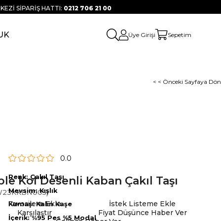
KEZİ SİPARİŞ HATTI:
0212 706 21 00
UK
Üye Girişi
Sepetim
< < Önceki Sayfaya Dön
0.0
Renk: Çakıl Taşı
le Kol Desenli Kaban Çakıl Taşı
Mevsim: Kışlık
23KKBN005)
Favorilere Ekle
İstek Listeme Ekle
Kumaş: Kalın Kaşe
Karşılaştır
Fiyat Düşünce Haber Ver
İçerik: %95 Pes %5 Modal