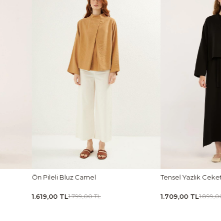
Ön Pileli Bluz Camel
Tensel Yazlık Ceke
1.619,00 TL
1.709,00 TL
1.799,00 TL
1.899,0