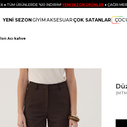
A ● TÜM ÜRÜNLERDE %10 İNDİRİM!
YENİ SEZON ÜRÜNLER
● ÇAĞRI MER
YENİ SEZON
GİYİM
AKSESUAR
ÇOK SATANLAR
ÇOC
lon Acı kahve
Düz
(MTM