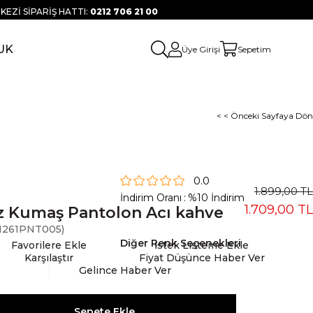
KEZİ SİPARİŞ HATTI:
0212 706 21 00
UK
Üye Girişi
Sepetim
< < Önceki Sayfaya Dön
0.0
1.899,00 TL
İndirim Oranı
:
%
10
İndirim
1.709,00 TL
 Kumaş Pantolon Acı kahve
261PNT005)
Diğer Renk Seçenekleri
Favorilere Ekle
İstek Listeme Ekle
Karşılaştır
Fiyat Düşünce Haber Ver
Gelince Haber Ver