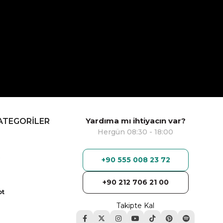
Yardıma mı ihtiyacın var?
ATEGORİLER
Hergün 08:30 - 18:00
+90 555 008 23 72
+90 212 706 21 00
ot
Takipte Kal