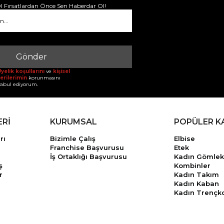
 Fırsatlardan Önce Sen Haberdar Ol!
Gönder
yelik koşullarını
ve
kişisel
erilerimin
korunmasını
abul ediyorum.
ERİ
KURUMSAL
POPÜLER K
rı
Bizimle Çalış
Elbise
Franchise Başvurusu
Etek
İş Ortaklığı Başvurusu
Kadın Gömlek
ş
Kombinler
r
Kadın Takım
Kadın Kaban
Kadın Trençk