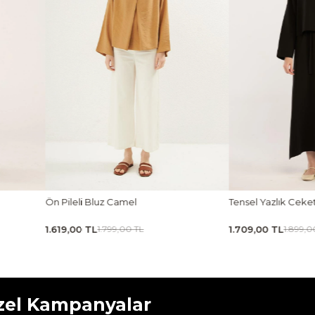
Tensel Yazlık Ceket Siyah
Tensel Jile Elbise Açı
1.709,00 TL
1.979,00 TL
1.899,00 TL
2.199,00 
zel Kampanyalar