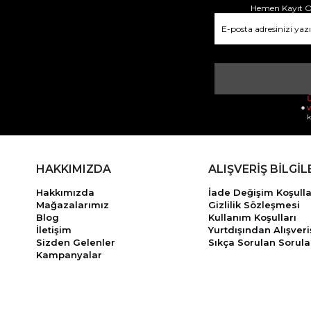
Hemen Kayıt Ol
Ü
v
k
HAKKIMIZDA
ALIŞVERİŞ BİLGİL
Hakkımızda
İade Değişim Koşulla
Mağazalarımız
Gizlilik Sözleşmesi
Blog
Kullanım Koşulları
İletişim
Yurtdışından Alışveri
Sizden Gelenler
Sıkça Sorulan Sorula
Kampanyalar