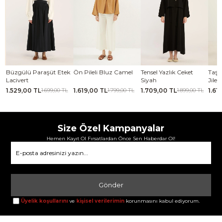
se
Büzgülü Paraşüt Etek
Ön Pileli Bluz Camel
Tensel Yazlık Ceket
Taşl
Lacivert
Siyah
Jile 
1.529,00 TL
1.619,00 TL
1.709,00 TL
1.61
TL
1.699,00 TL
1.799,00 TL
1.899,00 TL
Size Özel Kampanyalar
Hemen Kayıt Ol Fırsatlardan Önce Sen Haberdar Ol!
Gönder
Üyelik koşullarını
ve
kişisel verilerimin
korunmasını kabul ediyorum.