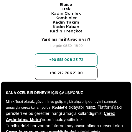
Elbise
Etek
Kadın Gömlek
Kombinler
Kadın Takım
Kadın Kaban
Kadın Trençkot
Yardıma mı ihtiyacın var?
Hergün 08:30 - 18:00
+90 555 008 23 72
+90 212 706 21 00
© 2025
minikterzi.com
- Tüm Hakları Saklıdır.