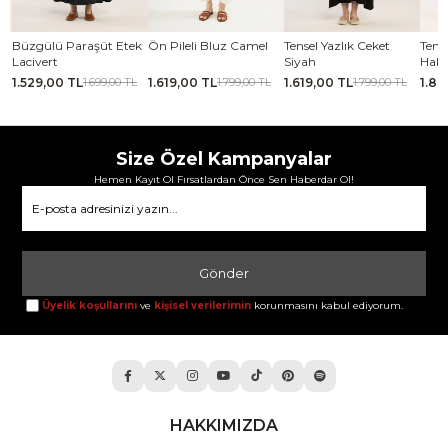
se
Büzgülü Paraşüt Etek
Ön Pileli Bluz Camel
Tensel Yazlık Ceket
Tense
Lacivert
Siyah
Haki
1.529,00 TL
1.619,00 TL
1.619,00 TL
1.88
TL
1.699,00 TL
1.799,00 TL
1.799,00 TL
Size Özel Kampanyalar
Hemen Kayıt Ol Fırsatlardan Önce Sen Haberdar Ol!
Gönder
Üyelik koşullarını
ve
kişisel verilerimin
korunmasını kabul ediyorum.
HAKKIMIZDA