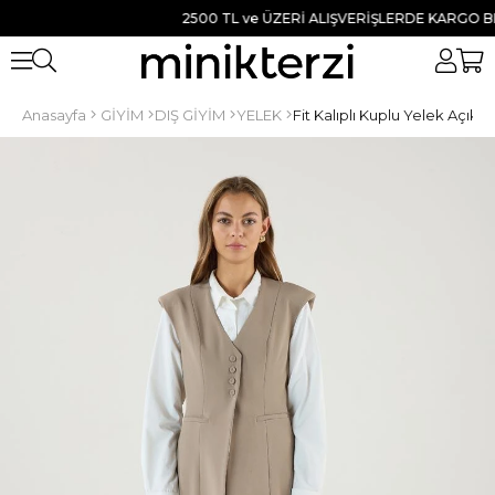
2500 TL ve ÜZERİ ALIŞVERİŞLERDE KARGO BEDAV
Anasayfa
GİYİM
DIŞ GİYİM
YELEK
Fit Kalıplı Kuplu Yelek Açık v