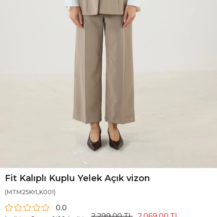
Fit Kalıplı Kuplu Yelek Açık vizon
(MTM25KYLK001)
0.0
2.299,00 TL
2.069,00 TL