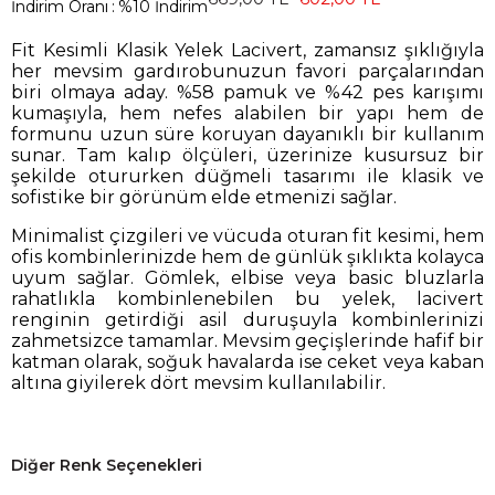
İndirim Oranı
:
%
10
İndirim
Fit Kesimli Klasik Yelek Lacivert, zamansız şıklığıyla
her mevsim gardırobunuzun favori parçalarından
biri olmaya aday. %58 pamuk ve %42 pes karışımı
kumaşıyla, hem nefes alabilen bir yapı hem de
formunu uzun süre koruyan dayanıklı bir kullanım
sunar. Tam kalıp ölçüleri, üzerinize kusursuz bir
şekilde otururken düğmeli tasarımı ile klasik ve
sofistike bir görünüm elde etmenizi sağlar.
Minimalist çizgileri ve vücuda oturan fit kesimi, hem
ofis kombinlerinizde hem de günlük şıklıkta kolayca
uyum sağlar. Gömlek, elbise veya basic bluzlarla
rahatlıkla kombinlenebilen bu yelek, lacivert
renginin getirdiği asil duruşuyla kombinlerinizi
zahmetsizce tamamlar. Mevsim geçişlerinde hafif bir
katman olarak, soğuk havalarda ise ceket veya kaban
altına giyilerek dört mevsim kullanılabilir.
Diğer Renk Seçenekleri