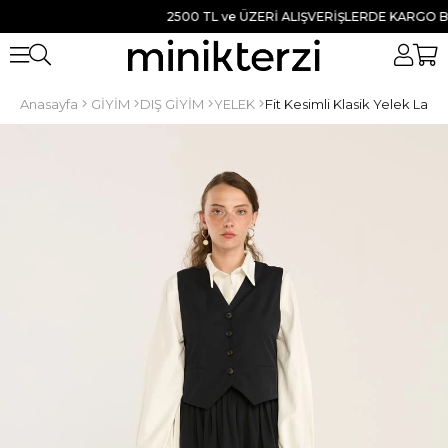
2500 TL ve ÜZERİ ALIŞVERİŞLERDE KARGO BEDAV
Anasayfa
GİYİM
DIŞ GİYİM
YELEK
Fit Kesimli Klasik Yelek Laciv