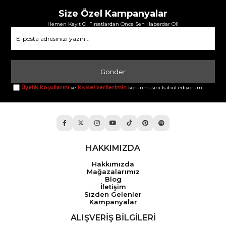
Size Özel Kampanyalar
Hemen Kayıt Ol Fırsatlardan Önce Sen Haberdar Ol!
Gönder
Üyelik koşullarını
ve
kişisel verilerimin
korunmasını kabul ediyorum.
HAKKIMIZDA
Hakkımızda
Mağazalarımız
Blog
İletişim
Sizden Gelenler
Kampanyalar
ALIŞVERİŞ BİLGİLERİ