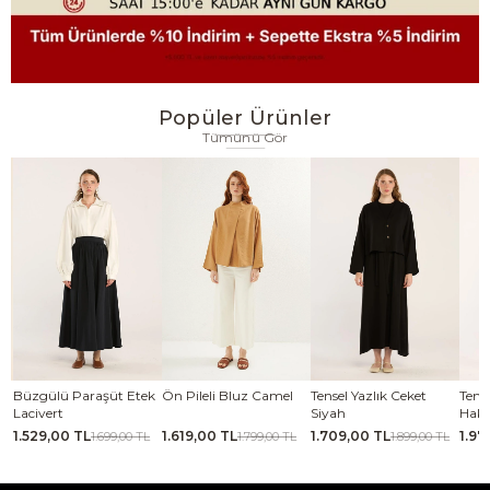
Popüler Ürünler
Tümünü Gör
se
Büzgülü Paraşüt Etek
Ön Pileli Bluz Camel
Tensel Yazlık Ceket
Tense
Lacivert
Siyah
Haki
1.529,00 TL
1.619,00 TL
1.709,00 TL
1.97
TL
1.699,00 TL
1.799,00 TL
1.899,00 TL