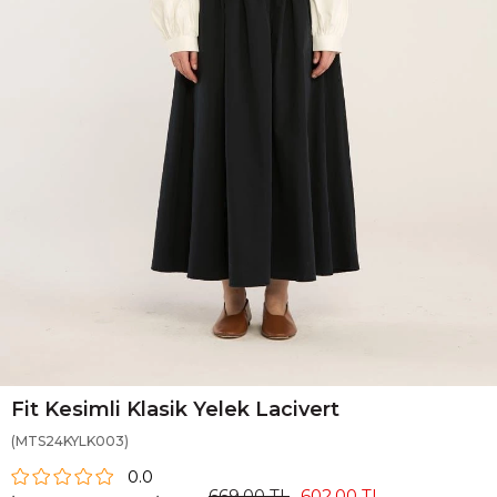
Fit Kesimli Klasik Yelek Lacivert
(MTS24KYLK003)
0.0
669,00 TL
602,00 TL