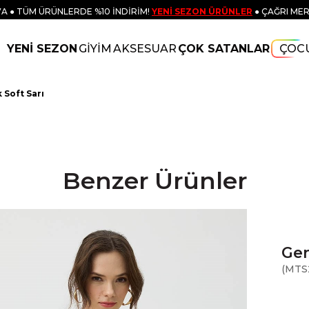
A ● TÜM ÜRÜNLERDE %10 İNDİRİM!
YENİ SEZON ÜRÜNLER
● ÇAĞRI MER
YENİ SEZON
GİYİM
AKSESUAR
ÇOK SATANLAR
ÇOC
 Soft Sarı
Benzer Ürünler
Gen
(MTS