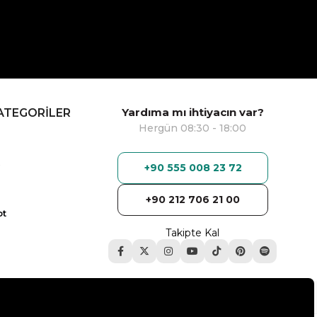
Yardıma mı ihtiyacın var?
ATEGORİLER
Hergün 08:30 - 18:00
+90 555 008 23 72
+90 212 706 21 00
ot
Takipte Kal