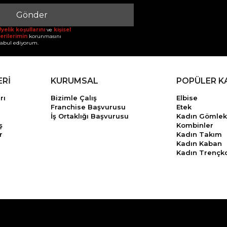
Gönder
yelik koşullarını
ve
kişisel
erilerimin
korunmasını
abul ediyorum.
ERİ
KURUMSAL
POPÜLER K
rı
Bizimle Çalış
Elbise
Franchise Başvurusu
Etek
İş Ortaklığı Başvurusu
Kadın Gömlek
ş
Kombinler
r
Kadın Takım
Kadın Kaban
Kadın Trençk