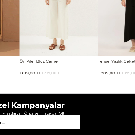
Tensel Yazlık Ceket Siyah
Tensel Jile Elbise Açı
1.709,00 TL
1.979,00 TL
1.899,00 TL
2.199,00 
zel Kampanyalar
 Fırsatlardan Önce Sen Haberdar Ol!