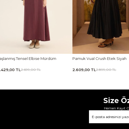
muk Vual Crush Etek Siyah
Ön Pileli Bluz Camel
609,00 TL
1.619,00 TL
2.899,00 TL
1.799,00 TL
Size Ö
Hemen Kayıt Ol