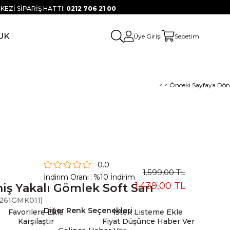
KEZİ SİPARİŞ HATTI:
0212 706 21 00
UK
Üye Girişi
Sepetim
< < Önceki Sayfaya Dön
0.0
1.599,00 TL
İndirim Oranı
:
%
10
İndirim
1.439,00 TL
iş Yakalı Gömlek Soft Sarı
261GMK011)
Diğer Renk Seçenekleri
Favorilere Ekle
İstek Listeme Ekle
Karşılaştır
Fiyat Düşünce Haber Ver