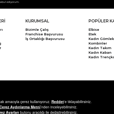
abul ediyorum.
ERİ
KURUMSAL
POPÜLER K
rı
Bizimle Çalış
Elbise
Franchise Başvurusu
Etek
İş Ortaklığı Başvurusu
Kadın Gömlek
ş
Kombinler
r
Kadın Takım
Kadın Kaban
Kadın Trençk
© 2025
minikterzi.com
- Tüm Hakları Saklıdır.