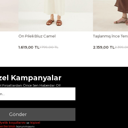
Ön Pileli Bluz Camel
Taşlanmış İnce Tensel 
1.619,00 TL
2.159,00 TL
1.799,00 TL
2.399,00 TL
zel Kampanyalar
 Fırsatlardan Önce Sen Haberdar Ol!
Gönder
yelik koşullarını
ve
kişisel
erilerimin
korunmasını