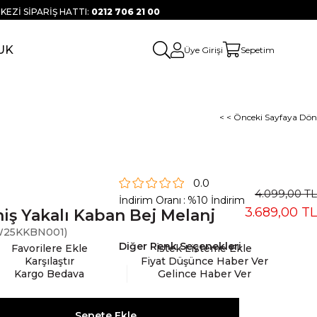
KEZİ SİPARİŞ HATTI:
0212 706 21 00
UK
Üye Girişi
Sepetim
< < Önceki Sayfaya Dön
0.0
4.099,00 TL
İndirim Oranı
:
%
10
İndirim
3.689,00 TL
iş Yakalı Kaban Bej Melanj
25KKBN001)
Diğer Renk Seçenekleri
Favorilere Ekle
İstek Listeme Ekle
Karşılaştır
Fiyat Düşünce Haber Ver
Kargo Bedava
Gelince Haber Ver