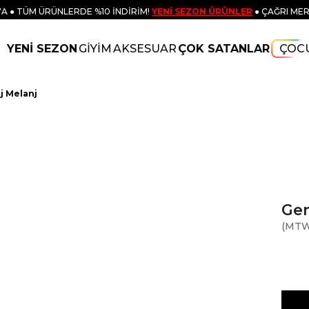
A ● TÜM ÜRÜNLERDE %10 İNDİRİM!
YENİ SEZON ÜRÜNLER
● ÇAĞRI MER
YENİ SEZON
GİYİM
AKSESUAR
ÇOK SATANLAR
ÇOC
j Melanj
Gen
(MTW