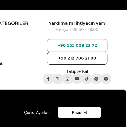
Yardıma mı ihtiyacın var?
ATEGORİLER
Hergün 08:30 - 18:00
+90 555 008 23 72
+90 212 706 21 00
ot
Takipte Kal