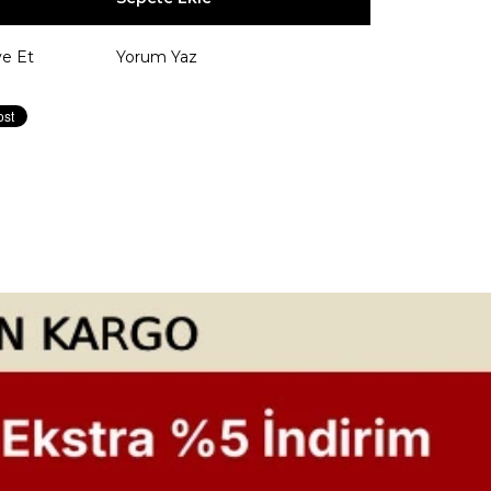
ye Et
Yorum Yaz