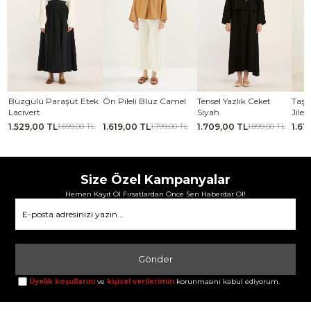
se
Büzgülü Paraşüt Etek
Ön Pileli Bluz Camel
Tensel Yazlık Ceket
Taşl
Lacivert
Siyah
Jile 
1.529,00 TL
1.619,00 TL
1.709,00 TL
1.61
TL
1.699,00 TL
1.799,00 TL
1.899,00 TL
Size Özel Kampanyalar
Hemen Kayıt Ol Fırsatlardan Önce Sen Haberdar Ol!
Gönder
Üyelik koşullarını
ve
kişisel verilerimin
korunmasını kabul ediyorum.