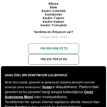
Elbise
Etek
Kadın Gömlek
Kombinler
Kadın Takım
Kadın Kaban
Kadın Trençkot
Yardıma mı ihtiyacın var?
Hergün 08:30 - 18:00
+90 555 008 23 72
+90 212 706 21 00
© 2025
minikterzi.com
- Tüm Hakları Saklıdır.