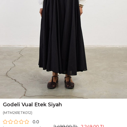
Godeli Vual Etek Siyah
(MTM261ETK012)
0.0
2.499,00 TL
2.249,00 TL