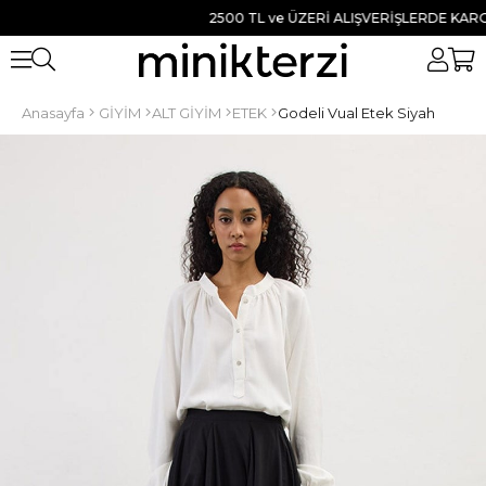
2500 TL ve ÜZERİ ALIŞVERİŞLERDE KARGO B
Anasayfa
GİYİM
ALT GİYİM
ETEK
Godeli Vual Etek Siyah