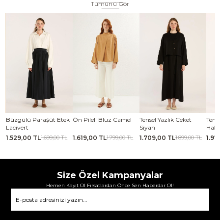
Tümünü Gör
 Paraşüt Etek
Ön Pileli Bluz Camel
Tensel Yazlık Ceket
Tensel Jile Elbis
Siyah
Haki
0 TL
1.619,00 TL
1.709,00 TL
1.979,00 TL
1.699,00 TL
1.799,00 TL
1.899,00 TL
2.1
Size Özel Kampanyalar
Hemen Kayıt Ol Fırsatlardan Önce Sen Haberdar Ol!