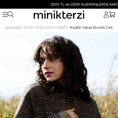
2500 TL ve ÜZERİ ALIŞVERİŞLERDE KARGO BE
Anasayfa
GİYİM
DIŞ GİYİM
CEKET
Kadife Yakalı Ekoseli Ceket