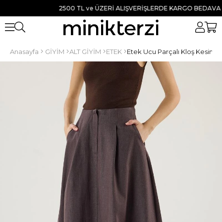
2500 TL ve ÜZERİ ALIŞVERİŞLERDE KARGO BEDAVA ● TÜM
Anasayfa
GİYİM
ALT GİYİM
ETEK
Etek Ucu Parçalı Kloş Kesim 