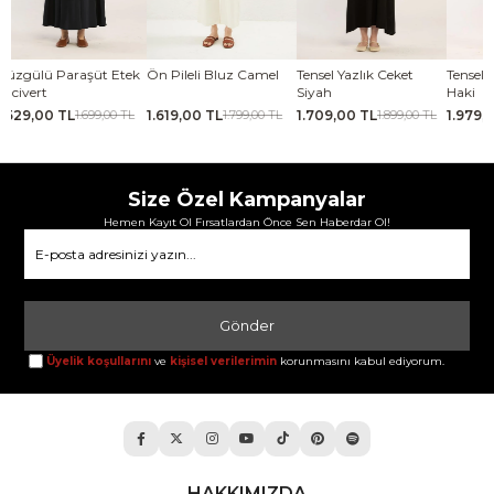
Ön Pileli Bluz Camel
Tensel Yazlık Ceket
Tensel Jile Elbise Açık
Kabar
Siyah
Haki
Lacive
1.619,00 TL
1.709,00 TL
1.979,00 TL
2.069
1.799,00 TL
1.899,00 TL
2.199,00 TL
Size Özel Kampanyalar
Hemen Kayıt Ol Fırsatlardan Önce Sen Haberdar Ol!
Gönder
Üyelik koşullarını
ve
kişisel verilerimin
korunmasını kabul ediyorum.
HAKKIMIZDA