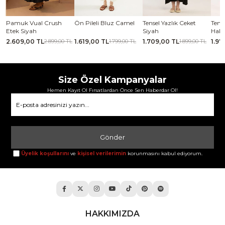
se
Pamuk Vual Crush
Ön Pileli Bluz Camel
Tensel Yazlık Ceket
Tense
Etek Siyah
Siyah
Haki
2.609,00 TL
1.619,00 TL
1.709,00 TL
1.97
TL
2.899,00 TL
1.799,00 TL
1.899,00 TL
Size Özel Kampanyalar
Hemen Kayıt Ol Fırsatlardan Önce Sen Haberdar Ol!
Gönder
Üyelik koşullarını
ve
kişisel verilerimin
korunmasını kabul ediyorum.
HAKKIMIZDA