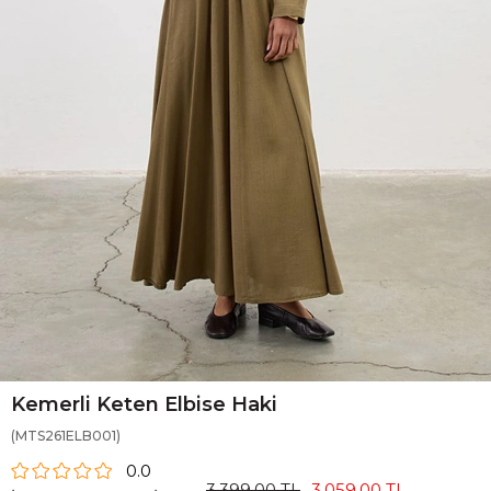
Kemerli Keten Elbise Haki
(MTS261ELB001)
0.0
3.399,00 TL
3.059,00 TL