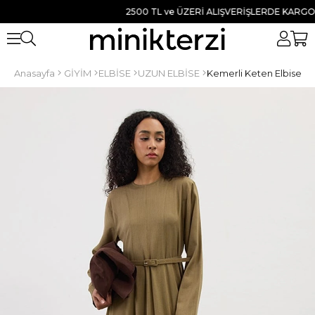
2500 TL ve ÜZERİ ALIŞVERİŞLERDE KARGO BEDA
Anasayfa
GİYİM
ELBİSE
UZUN ELBİSE
Kemerli Keten Elbise Ha