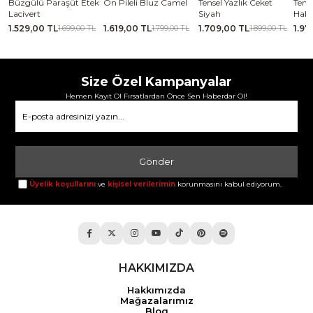
se
Büzgülü Paraşüt Etek
Ön Pileli Bluz Camel
Tensel Yazlık Ceket
Tense
Lacivert
Siyah
Haki
1.529,00 TL
1.619,00 TL
1.709,00 TL
1.97
TL
1.699,00 TL
1.799,00 TL
1.899,00 TL
Size Özel Kampanyalar
Hemen Kayıt Ol Fırsatlardan Önce Sen Haberdar Ol!
Gönder
Üyelik koşullarını
ve
kişisel verilerimin
korunmasını kabul ediyorum.
HAKKIMIZDA
Hakkımızda
Mağazalarımız
Blog