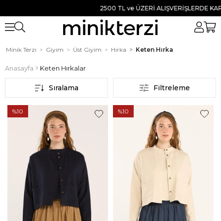
2500 TL ve ÜZERİ ALIŞVERİŞLERDE KARG
Minik Terzi
Giyim
Üst Giyim
Hırka
Keten Hırka
Anasayfa
Keten Hırkalar
Sıralama
Filtreleme
%10
%10