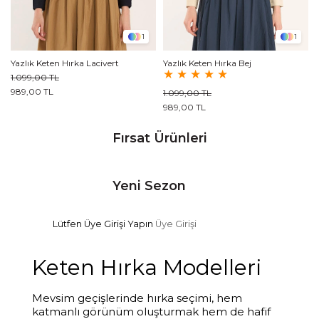
1
1
Yazlık Keten Hırka Lacivert
Yazlık Keten Hırka Bej
★
★
★
★
★
1.099,00 TL
989,00 TL
1.099,00 TL
989,00 TL
Fırsat Ürünleri
Yeni Sezon
Lütfen Üye Girişi Yapın
Üye Girişi
Keten Hırka Modelleri
Mevsim geçişlerinde hırka seçimi, hem
katmanlı görünüm oluşturmak hem de hafif