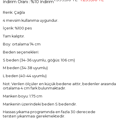
İndirim Oranı
:
%
10
İndirim
Renk: Çağla
4 mevsim kullanıma uygundur.
İçerik: %100 pes
Tam kalıptır.
Boy: ortalama 74 cm
Beden seçenekleri:
S beden (34-36 uyumlu, göğüs: 106 cm)
M beden (34-38 uyumlu)
L beden (40-44 uyumlu)
Not: Verilen ölçüler en küçük bedene aittir, bedenler arasında
ortalama 4 cm fark bulunmaktadır.
Manken boyu: 1.75 cm
Mankenin üzerindeki beden S bedendir.
Hassas yıkama programında en fazla 30 derecede
tersten yıkanması gerekmektedir.