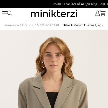
2500 TL ve ÜZERİ ALIŞVERİŞLERDE KARG
Anasayfa
GİYİM
DIŞ GİYİM
CEKET
Klasik Kesim Blazer Çağla