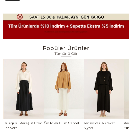
Popüler Ürünler
Tümünü Gör
se
Büzgülü Paraşüt Etek
Ön Pileli Bluz Camel
Tensel Yazlık Ceket
Kavi
Lacivert
Siyah
Elbi