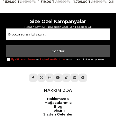
1.529,00 TL
1.619,00 TL
1.709,00 TL
2.15
TL
1.699,00 TL
1.799,00 TL
1.899,00 TL
Size Özel Kampanyalar
Hemen Kayıt Ol Fırsatlardan Önce Sen Haberdar Ol!
Gönder
Üyelik koşullarını
ve
kişisel verilerimin
korunmasını kabul ediyorum.
HAKKIMIZDA
Hakkımızda
Mağazalarımız
Blog
İletişim
Sizden Gelenler