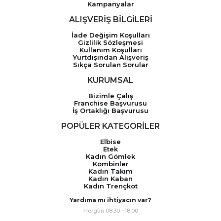
Kampanyalar
ALIŞVERİŞ BİLGİLERİ
İade Değişim Koşulları
Gizlilik Sözleşmesi
Kullanım Koşulları
Yurtdışından Alışveriş
Sıkça Sorulan Sorular
KURUMSAL
Bizimle Çalış
Franchise Başvurusu
İş Ortaklığı Başvurusu
POPÜLER KATEGORİLER
Elbise
Etek
Kadın Gömlek
Kombinler
Kadın Takım
Kadın Kaban
Kadın Trençkot
Yardıma mı ihtiyacın var?
Hergün 08:30 - 18:00