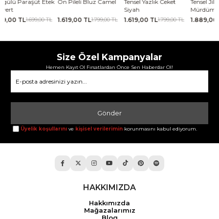
Ön Pileli Bluz Camel
Tensel Yazlık Ceket
Tensel Jile Elbise
Kabar
Siyah
Mürdüm
Lacive
1.619,00 TL
1.619,00 TL
1.889,00 TL
2.069
1.799,00 TL
1.799,00 TL
2.099,00 TL
Size Özel Kampanyalar
Hemen Kayıt Ol Fırsatlardan Önce Sen Haberdar Ol!
Gönder
Üyelik koşullarını
ve
kişisel verilerimin
korunmasını kabul ediyorum.
HAKKIMIZDA
Hakkımızda
Mağazalarımız
Blog