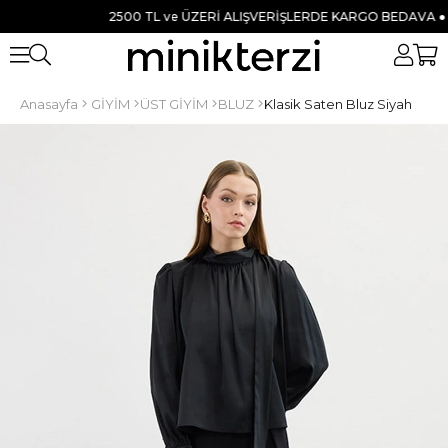
2500 TL ve ÜZERİ ALIŞVERİŞLERDE KARGO BEDAVA ● TÜM 
Anasayfa
GİYİM
ÜST GİYİM
BLUZ
Klasik Saten Bluz Siyah