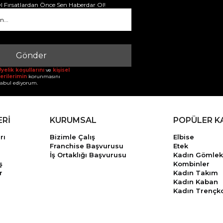
 Fırsatlardan Önce Sen Haberdar Ol!
Gönder
yelik koşullarını
ve
kişisel
erilerimin
korunmasını
abul ediyorum.
ERİ
KURUMSAL
POPÜLER K
rı
Bizimle Çalış
Elbise
Franchise Başvurusu
Etek
İş Ortaklığı Başvurusu
Kadın Gömlek
ş
Kombinler
r
Kadın Takım
Kadın Kaban
Kadın Trençk