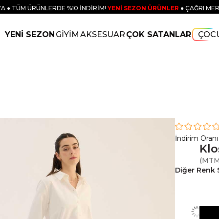
A ● TÜM ÜRÜNLERDE %10 İNDİRİM!
YENİ SEZON ÜRÜNLER
● ÇAĞRI MER
YENİ SEZON
GİYİM
AKSESUAR
ÇOK SATANLAR
ÇOC
İndirim Oranı
Klo
(MTM
Diğer Renk 