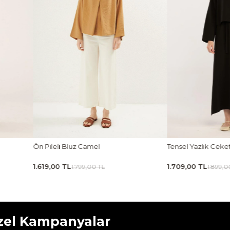
Tensel Yazlık Ceket Siyah
Tensel Jile Elbise Açı
1.709,00 TL
1.979,00 TL
1.899,00 TL
2.199,00 
zel Kampanyalar