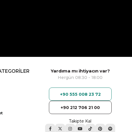
Yardıma mı ihtiyacın var?
ATEGORİLER
Hergün 08:30 - 18:00
+90 555 008 23 72
+90 212 706 21 00
ot
Takipte Kal