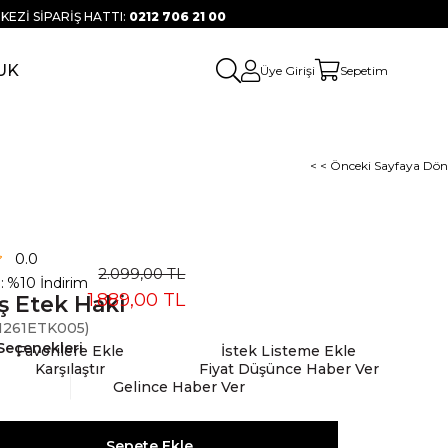
KEZİ SİPARİŞ HATTI:
0212 706 21 00
UK
Üye Girişi
Sepetim
< < Önceki Sayfaya Dön
0.0
2.099,00 TL
:
%
10
İndirim
1.889,00 TL
ş Etek Haki
261ETK005)
Seçenekleri
Favorilere Ekle
İstek Listeme Ekle
Karşılaştır
Fiyat Düşünce Haber Ver
Gelince Haber Ver