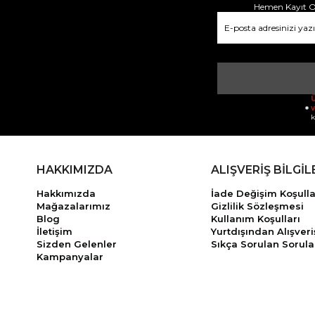
Hemen Kayıt Ol
Ü
v
k
HAKKIMIZDA
ALIŞVERİŞ BİLGİL
Hakkımızda
İade Değişim Koşulla
Mağazalarımız
Gizlilik Sözleşmesi
Blog
Kullanım Koşulları
İletişim
Yurtdışından Alışveri
Sizden Gelenler
Sıkça Sorulan Sorula
Kampanyalar