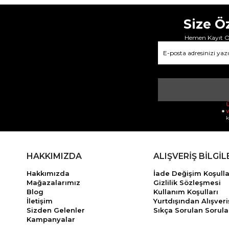
Size Ö
Hemen Kayıt Ol
Ü
v
k
HAKKIMIZDA
ALIŞVERİŞ BİLGİL
Hakkımızda
İade Değişim Koşulla
Mağazalarımız
Gizlilik Sözleşmesi
Blog
Kullanım Koşulları
İletişim
Yurtdışından Alışveri
Sizden Gelenler
Sıkça Sorulan Sorula
Kampanyalar