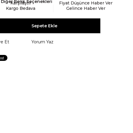
Diğer Renk Seçenekleri
Karşılaştır
Fiyat Düşünce Haber Ver
Kargo Bedava
Gelince Haber Ver
ye Et
Yorum Yaz