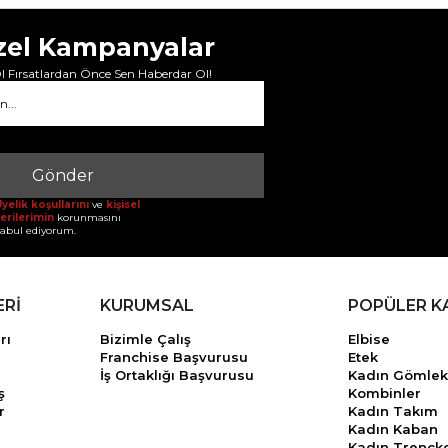
zel Kampanyalar
 Fırsatlardan Önce Sen Haberdar Ol!
Gönder
yelik koşullarını
ve
kişisel
erilerimin
korunmasını
abul ediyorum.
ERİ
KURUMSAL
POPÜLER K
rı
Bizimle Çalış
Elbise
Franchise Başvurusu
Etek
İş Ortaklığı Başvurusu
Kadın Gömlek
ş
Kombinler
r
Kadın Takım
Kadın Kaban
Kadın Trençk