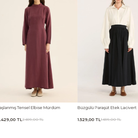
zgülü Paraşüt Etek Lacivert
Ön Pileli Bluz Camel
529,00 TL
1.619,00 TL
1.699,00 TL
1.799,00 TL