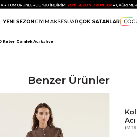
A ● TÜM ÜRÜNLERDE %10 İNDİRİM!
YENİ SEZON ÜRÜNLER
● ÇAĞRI MER
YENİ SEZON
GİYİM
AKSESUAR
ÇOK SATANLAR
ÇOC
100 Keten Gömlek Acı kahve
Benzer Ürünler
Kol
Acı
(MTS