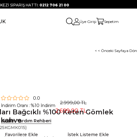
KEZİ SİPARİŞ HATTI:
0212 706 21 00
UK
Üye Girişi
Sepetim
< < Önceki Sayfaya Dön
0.0
2.999,00 TL
İndirim Oranı
:
%
10
İndirim
2.699,00 TL
ları Bağcıklı %100 Keten Gömlek
 kahve
Beden Yardım Rehberi
25KGMK015)
Favorilere Ekle
İstek Listeme Ekle