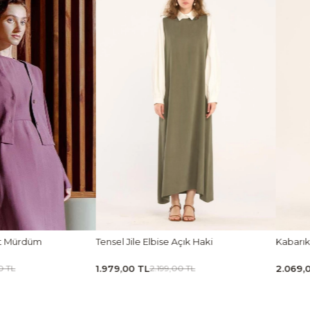
k Haki
Kabarık Puf Etek Siyah
Tensel K
2.069,00 TL
1.439,00
TL
2.299,00 TL