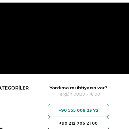
Yardıma mı ihtiyacın var?
ATEGORİLER
Hergün 08:30 - 18:00
+90 555 008 23 72
+90 212 706 21 00
ot