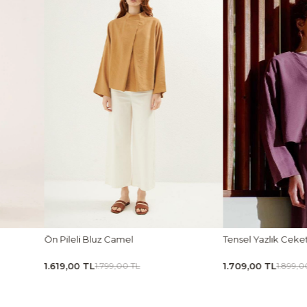
Tensel Yazlık Ceket Mürdüm
Tensel Jile Elbise Açı
1.709,00 TL
1.979,00 TL
1.899,00 TL
2.199,00 