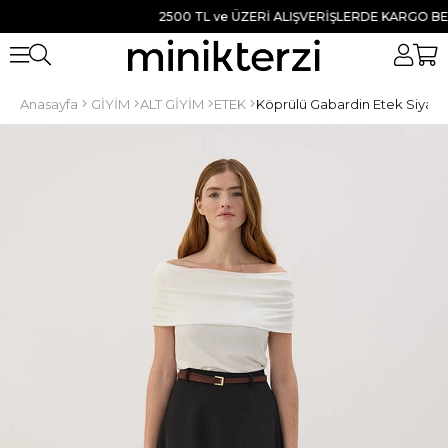
2500 TL ve ÜZERİ ALIŞVERİŞLERDE KARGO BEDAVA
Anasayfa
GİYİM
ALT GİYİM
ETEK
Köprülü Gabardin Etek Siyah