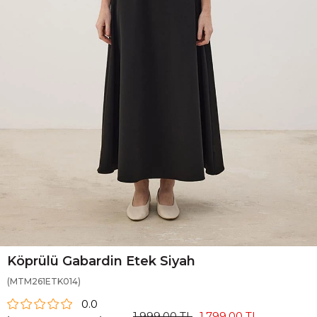
Köprülü Gabardin Etek Siyah
(MTM261ETK014)
0.0
1.999,00 TL
1.799,00 TL