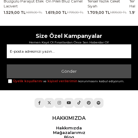
se
Büzgülü Paraşüt Etek
Ön Pileli Bluz Camel
Tensel Yazlık Ceket
Tense
Lacivert
Siyah
Haki
1.529,00 TL
1.619,00 TL
1.709,00 TL
1.97
TL
1.699,00 TL
1.799,00 TL
1.899,00 TL
Size Özel Kampanyalar
Hemen Kayıt Ol Fırsatlardan Önce Sen Haberdar Ol!
Gönder
Üyelik koşullarını
ve
kişisel verilerimin
korunmasını kabul ediyorum.
HAKKIMIZDA
Hakkımızda
Mağazalarımız
Blog