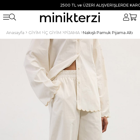
2500 TL ve ÜZERİ ALIŞVERİŞLERDE KARGO BE
Anasayfa
GİYİM
İÇ GİYİM
PİJAMA
Nakışlı Pamuk Pijama Altı K