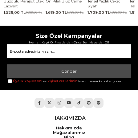
se
Büzgülü Paraşüt Etek
Ön Pileli Bluz Camel
Tensel Yazlık Ceket
Tense
Lacivert
Siyah
Haki
1.529,00 TL
1.619,00 TL
1.709,00 TL
1.97
TL
1.699,00 TL
1.799,00 TL
1.899,00 TL
Size Özel Kampanyalar
Hemen Kayıt Ol Fırsatlardan Önce Sen Haberdar Ol!
Gönder
Üyelik koşullarını
ve
kişisel verilerimin
korunmasını kabul ediyorum.
HAKKIMIZDA
Hakkımızda
Mağazalarımız
Blog