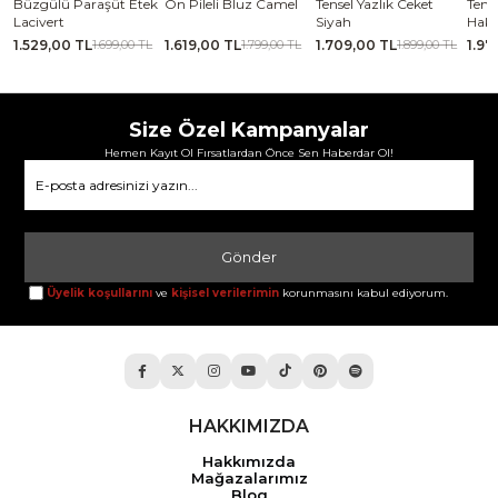
se
Büzgülü Paraşüt Etek
Ön Pileli Bluz Camel
Tensel Yazlık Ceket
Tense
Lacivert
Siyah
Haki
1.529,00 TL
1.619,00 TL
1.709,00 TL
1.97
TL
1.699,00 TL
1.799,00 TL
1.899,00 TL
Size Özel Kampanyalar
Hemen Kayıt Ol Fırsatlardan Önce Sen Haberdar Ol!
Gönder
Üyelik koşullarını
ve
kişisel verilerimin
korunmasını kabul ediyorum.
HAKKIMIZDA
Hakkımızda
Mağazalarımız
Blog