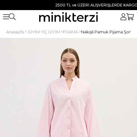
2500 TL ve ÜZERİ ALIŞVERİŞLERDE KARGO BED
Anasayfa
GİYİM
İÇ GİYİM
PİJAMA
Nakışlı Pamuk Pijama Şort P