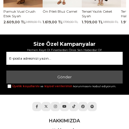
se
Pamuk Vual Crush
Ön Pileli Bluz Camel
Tensel Yazlık Ceket
Tense
Etek Siyah
Siyah
Haki
2.609,00 TL
1.619,00 TL
1.709,00 TL
1.97
TL
2.899,00 TL
1.799,00 TL
1.899,00 TL
Size Özel Kampanyalar
Hemen Kayıt Ol Fırsatlardan Önce Sen Haberdar Ol!
Gönder
Üyelik koşullarını
ve
kişisel verilerimin
korunmasını kabul ediyorum.
HAKKIMIZDA