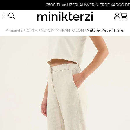
2500 TL ve ÜZERİ ALIŞVERİŞLERDE KARGO BEDAVA
Anasayfa
GİYİM
ALT GİYİM
PANTOLON
Naturel Keten Flare Pa