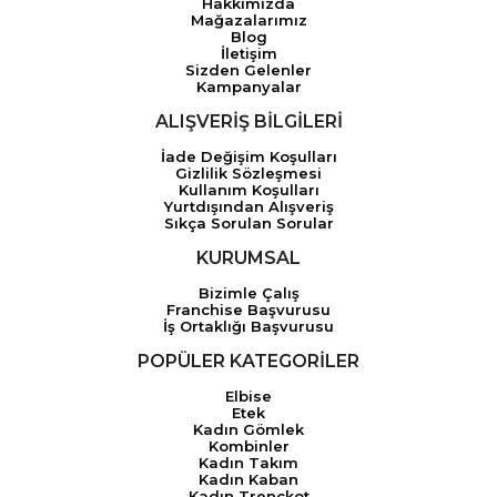
Hakkımızda
Mağazalarımız
Blog
İletişim
Sizden Gelenler
Kampanyalar
ALIŞVERİŞ BİLGİLERİ
İade Değişim Koşulları
Gizlilik Sözleşmesi
Kullanım Koşulları
Yurtdışından Alışveriş
Sıkça Sorulan Sorular
KURUMSAL
Bizimle Çalış
Franchise Başvurusu
İş Ortaklığı Başvurusu
POPÜLER KATEGORİLER
Elbise
Etek
Kadın Gömlek
Kombinler
Kadın Takım
Kadın Kaban
Kadın Trençkot