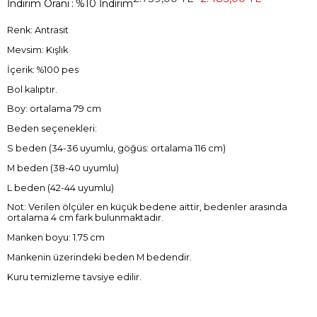
İndirim Oranı
:
%
10
İndirim
Renk: Antrasit
Mevsim: Kışlık
İçerik: %100 pes
Bol kalıptır.
Boy: ortalama 79 cm
Beden seçenekleri:
S beden (34-36 uyumlu, göğüs: ortalama 116 cm)
M beden (38-40 uyumlu)
L beden (42-44 uyumlu)
Not: Verilen ölçüler en küçük bedene aittir, bedenler arasında
ortalama 4 cm fark bulunmaktadır.
Manken boyu: 1.75 cm
Mankenin üzerindeki beden M bedendir.
Kuru temizleme tavsiye edilir.