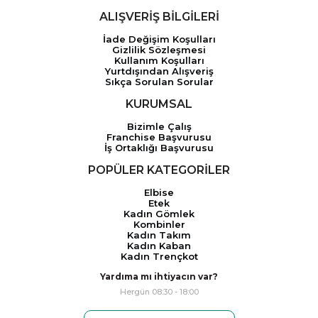
ALIŞVERİŞ BİLGİLERİ
İade Değişim Koşulları
Gizlilik Sözleşmesi
Kullanım Koşulları
Yurtdışından Alışveriş
Sıkça Sorulan Sorular
KURUMSAL
Bizimle Çalış
Franchise Başvurusu
İş Ortaklığı Başvurusu
POPÜLER KATEGORİLER
Elbise
Etek
Kadın Gömlek
Kombinler
Kadın Takım
Kadın Kaban
Kadın Trençkot
Yardıma mı ihtiyacın var?
Hergün 08:30 - 18:00