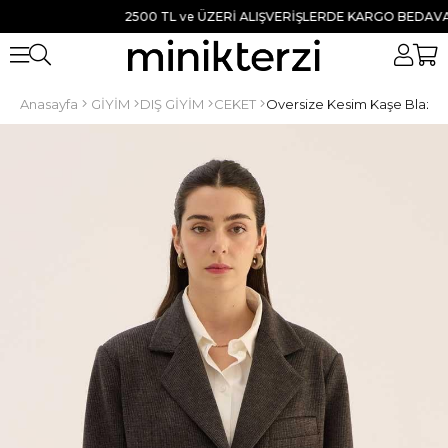
2500 TL ve ÜZERİ ALIŞVERİŞLERDE KARGO BEDAVA ● TÜ
Anasayfa
GİYİM
DIŞ GİYİM
CEKET
Oversize Kesim Kaşe Blazer 