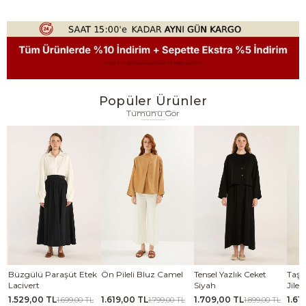
Popüler Ürünler
Tümünü Gör
se
Büzgülü Paraşüt Etek
Ön Pileli Bluz Camel
Tensel Yazlık Ceket
Taşl
Lacivert
Siyah
Jile 
1.529,00 TL
1.619,00 TL
1.709,00 TL
1.61
TL
1.699,00 TL
1.799,00 TL
1.899,00 TL