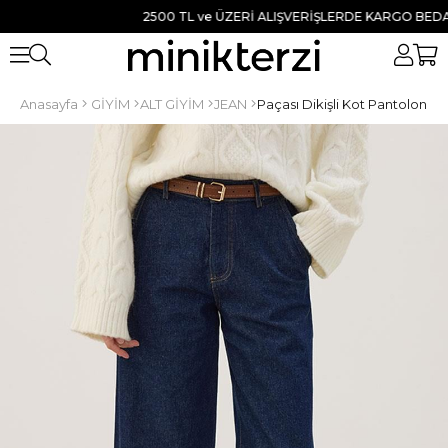
2500 TL ve ÜZERİ ALIŞVERİŞLERDE KARGO BEDAVA ● 
Anasayfa
GİYİM
ALT GİYİM
JEAN
Paçası Dikişli Kot Pantolon La