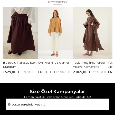
Tümünü Gör
 Etek
Ön Pileli Bluz Camel
Taşlanmış İnce Tensel
Taşlanmış İnce Tensel
Abaya Kahverengi
Jile Koyu yeşil
1.619,00 TL
2.069,00 TL
1.619,00 TL
,00 TL
1.799,00 TL
2.299,00 TL
1.799,00 TL
Size Özel Kampanyalar
Hemen Kayıt Ol Fırsatlardan Önce Sen Haberdar Ol!