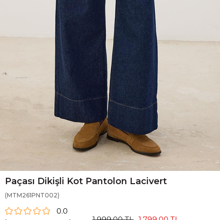
Paçası Dikişli Kot Pantolon Lacivert
(MTM261PNT002)
0.0
1.999,00 TL
1.799,00 TL