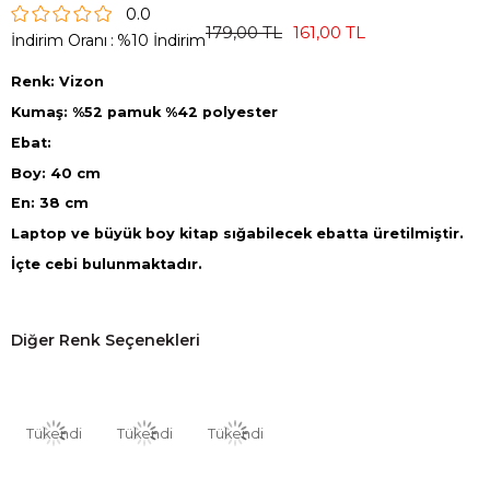
0.0
179,00 TL
161,00 TL
İndirim Oranı
:
%
10
İndirim
Renk: Vizon
Kumaş: %52 pamuk %42 polyester
Ebat:
Boy: 40 cm
En: 38 cm
Laptop ve büyük boy kitap sığabilecek ebatta üretilmiştir.
İçte cebi bulunmaktadır.
Diğer Renk Seçenekleri
Tükendi
Tükendi
Tükendi