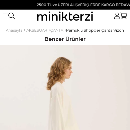
2500 TL ve ÜZERİ ALIŞVERİŞLERDE KARGO BEDAVA ● T
Anasayfa
AKSESUAR
ÇANTA
Pamuklu Shopper Çanta Vizon
Benzer Ürünler