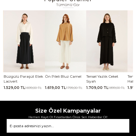
Tümünü Gör
se
Büzgülü Paraşüt Etek
Ön Pileli Bluz Camel
Tensel Yazlık Ceket
Tense
Lacivert
Siyah
Haki
1.529,00 TL
1.619,00 TL
1.709,00 TL
1.97
TL
1.699,00 TL
1.799,00 TL
1.899,00 TL
Size Özel Kampanyalar
Hemen Kayıt Ol Fırsatlardan Önce Sen Haberdar Ol!