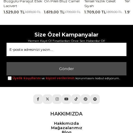
se
Büzgülü Paraşüt Etek
Ön Pileli Bluz Camel
Tensel Yazlık Ceket
Tense
Lacivert
Siyah
1.529,00 TL
1.619,00 TL
1.709,00 TL
1.97
TL
1.699,00 TL
1.799,00 TL
1.899,00 TL
Size Özel Kampanyalar
Hemen Kayıt Ol Fırsatlardan Önce Sen Haberdar Ol!
Gönder
Üyelik koşullarını
ve
kişisel verilerimin
korunmasını kabul ediyorum.
HAKKIMIZDA
Hakkımızda
Mağazalarımız
Blog