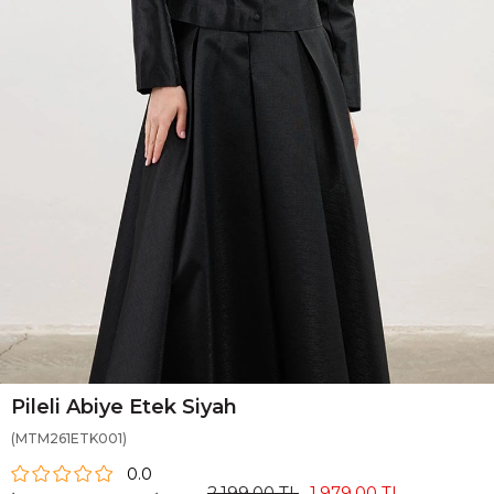
Pileli Abiye Etek Siyah
(MTM261ETK001)
0.0
2.199,00 TL
1.979,00 TL