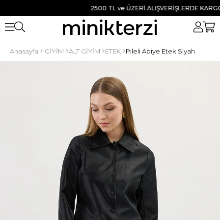
2500 TL ve ÜZERİ ALIŞVERİŞLERDE KARGO BED
Anasayfa
GİYİM
ALT GİYİM
ETEK
Pileli Abiye Etek Siyah