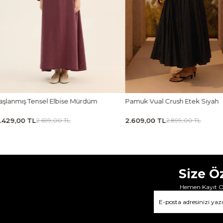
muk Vual Crush Etek Siyah
Ön Pileli Bluz Camel
609,00 TL
1.619,00 TL
2.899,00 TL
1.799,00 TL
Size Ö
Hemen Kayıt Ol