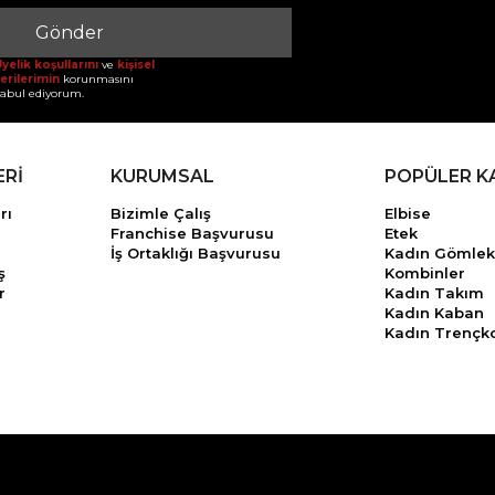
Gönder
yelik koşullarını
ve
kişisel
erilerimin
korunmasını
abul ediyorum.
ERİ
KURUMSAL
POPÜLER K
rı
Bizimle Çalış
Elbise
Franchise Başvurusu
Etek
İş Ortaklığı Başvurusu
Kadın Gömlek
ş
Kombinler
r
Kadın Takım
Kadın Kaban
Kadın Trençk