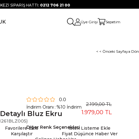
KEZİ SİPARİŞ HATTI:
0212 706 21 00
UK
Üye Girişi
Sepetim
< < Önceki Sayfaya Dön
0.0
2.199,00 TL
İndirim Oranı
:
%
10
İndirim
1.979,00 TL
 Detaylı Bluz Ekru
261BLZ005)
Diğer Renk Seçenekleri
Favorilere Ekle
İstek Listeme Ekle
Karşılaştır
Fiyat Düşünce Haber Ver