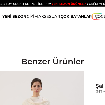
A ● TÜM ÜRÜNLERDE %10 İNDİRİM!
YENİ SEZON ÜRÜNLER
● ÇAĞRI MER
YENİ SEZON
GİYİM
AKSESUAR
ÇOK SATANLAR
ÇOC
Benzer Ürünler
Şal
(MTM