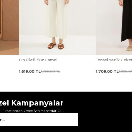
Tensel Yazlık Ceket Siyah
Tensel Jile Elbise Açı
1.709,00 TL
1.979,00 TL
1.899,00 TL
2.199,00 
zel Kampanyalar
 Fırsatlardan Önce Sen Haberdar Ol!