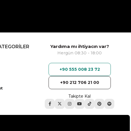
Yardıma mı ihtiyacın var?
ATEGORİLER
Hergün 08:30 - 18:00
+90 555 008 23 72
+90 212 706 21 00
ot
Takipte Kal