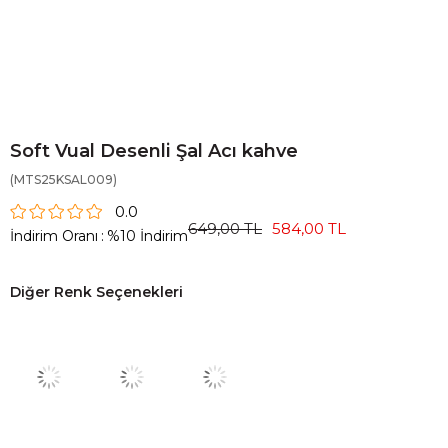
Soft Vual Desenli Şal Acı kahve
(MTS25KSAL009)
0.0
649,00 TL
584,00 TL
İndirim Oranı
:
%
10
İndirim
Diğer Renk Seçenekleri