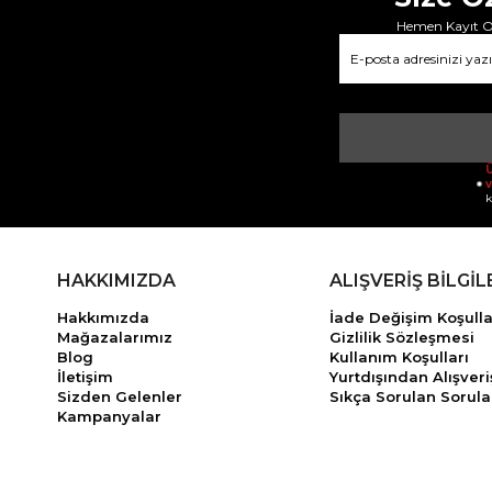
Hemen Kayıt Ol
Ü
v
k
HAKKIMIZDA
ALIŞVERİŞ BİLGİL
Hakkımızda
İade Değişim Koşulla
Mağazalarımız
Gizlilik Sözleşmesi
Blog
Kullanım Koşulları
İletişim
Yurtdışından Alışveri
Sizden Gelenler
Sıkça Sorulan Sorula
Kampanyalar