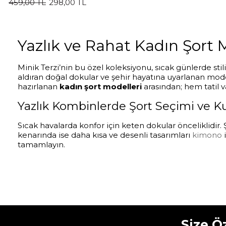
459,00 TL
298,00 TL
Yazlık ve Rahat Kadın Şort 
Minik Terzi’nin bu özel koleksiyonu, sıcak günlerde sti
aldıran doğal dokular ve şehir hayatına uyarlanan modern
hazırlanan
kadın şort modelleri
arasından; hem tatil v
Yazlık Kombinlerde Şort Seçimi ve K
Sıcak havalarda konfor için keten dokular önceliklidir
kenarında ise daha kısa ve desenli tasarımları
kimono
i
tamamlayın.
Size Ö