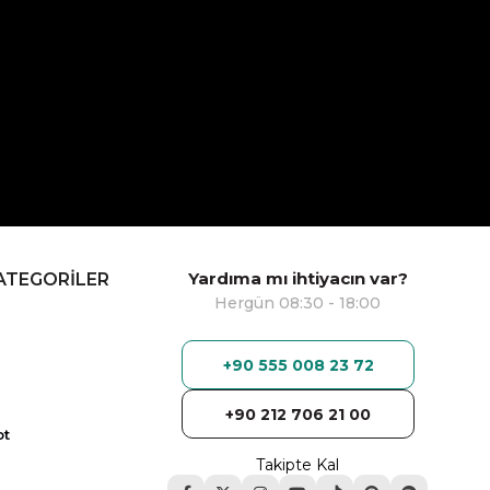
Yardıma mı ihtiyacın var?
ATEGORİLER
Hergün 08:30 - 18:00
+90 555 008 23 72
+90 212 706 21 00
ot
Takipte Kal