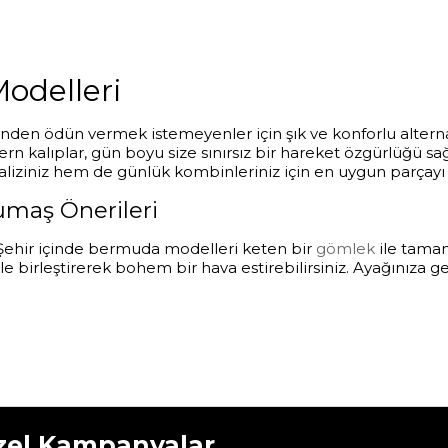
Modelleri
linden ödün vermek istemeyenler için şık ve konforlu alternat
 kalıplar, gün boyu size sınırsız bir hareket özgürlüğü sağla
aliziniz hem de günlük kombinleriniz için en uygun parçayı 
umaş Önerileri
. Şehir içinde bermuda modelleri keten bir
gömlek
ile tamam
le birleştirerek bohem bir hava estirebilirsiniz. Ayağınıza 
zel Kampanyalar