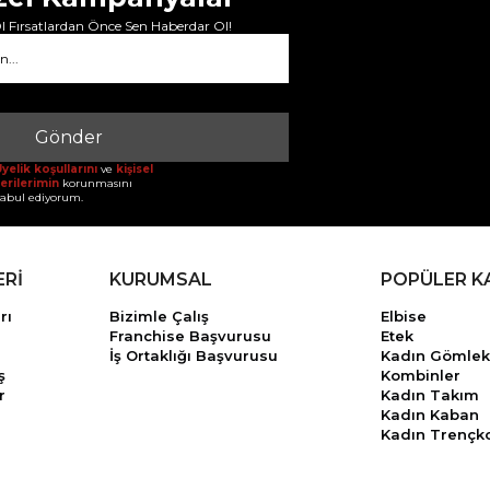
 Fırsatlardan Önce Sen Haberdar Ol!
Gönder
yelik koşullarını
ve
kişisel
erilerimin
korunmasını
abul ediyorum.
ERİ
KURUMSAL
POPÜLER K
rı
Bizimle Çalış
Elbise
Franchise Başvurusu
Etek
İş Ortaklığı Başvurusu
Kadın Gömlek
ş
Kombinler
r
Kadın Takım
Kadın Kaban
Kadın Trençk