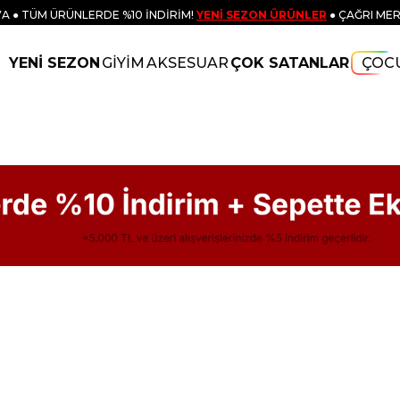
A ● TÜM ÜRÜNLERDE %10 İNDİRİM!
YENİ SEZON ÜRÜNLER
● ÇAĞRI MER
YENİ SEZON
GİYİM
AKSESUAR
ÇOK SATANLAR
ÇOC