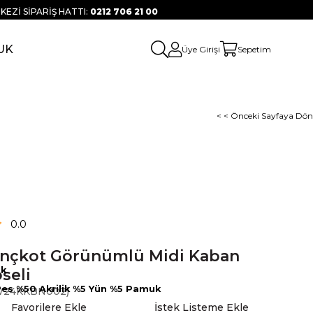
KEZİ SİPARİŞ HATTI:
0212 706 21 00
UK
Üye Girişi
Sepetim
< < Önceki Sayfaya Dön
0.0
ençkot Görünümlü Midi Kaban
ık
seli
Pes %50 Akrilik %5 Yün %5 Pamuk
W24KKBN002)
Favorilere Ekle
İstek Listeme Ekle