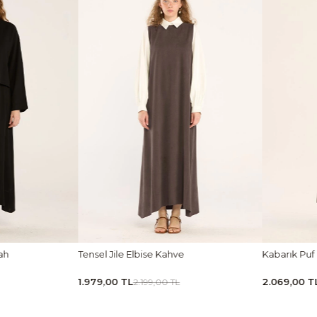
hve
Kabarık Puf Etek Acı kahve
Tensel K
2.069,00 TL
1.439,00
TL
2.299,00 TL