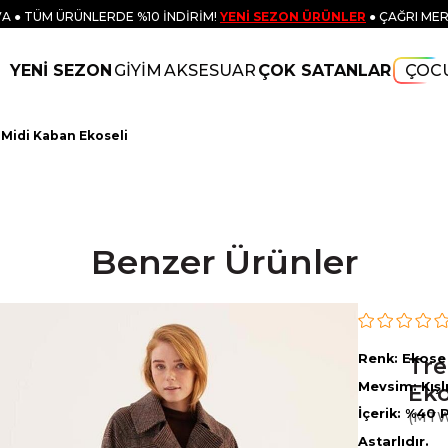
A ● TÜM ÜRÜNLERDE %10 İNDİRİM!
YENİ SEZON ÜRÜNLER
● ÇAĞRI MER
YENİ SEZON
GİYİM
AKSESUAR
ÇOK SATANLAR
ÇOC
Midi Kaban Ekoseli
Benzer Ürünler
Renk: Ekose
Tr
Mevsim: Kışl
Eko
İçerik: %40 
(MT
Astarlıdır.