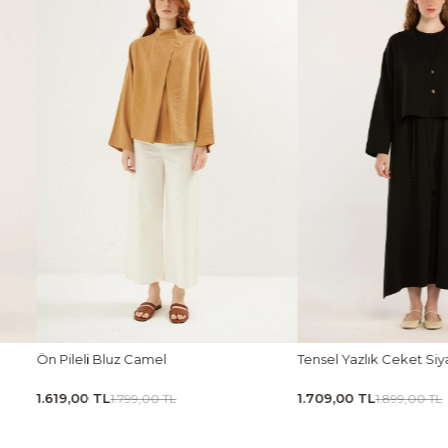
Tensel Yazlık Ceket Siyah
Tensel Jile Elbise Ka
1.709,00 TL
1.979,00 TL
1.899,00 TL
2.199,00 