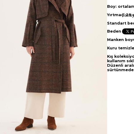
Boy: ortala
Yırtmaç: 29
Tavsi
Standart be
Beden genişl
Manken boyu
Kuru temizle
Kış koleksiy
kullanım sık
Düzenli aral
sürtünmeden