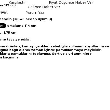
Karşılaştır
Fiyat Düşünce Haber Ver
ma 112 cm
Gelince Haber Ver
 cm
ye Et
Yorum Yaz
dendir. (36-46 beden uyumlu)
iği: ortalama 114 cm
: 1.75 cm
me tavsiye edilir.
onu ürünleri; kumaş içerikleri sebebiyle kullanım koşullarına ve
lığına bağlı olarak zaman içinde pamuklanmaya meyillidir.
ıklarla pamuklarını toplayınız. Sert ve sivri zeminlere
 kaçınınız.