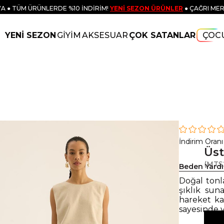
A ● TÜM ÜRÜNLERDE %10 İNDİRİM!
YENİ SEZON ÜRÜNLER
● ÇAĞRI MER
YENİ SEZON
GİYİM
AKSESUAR
ÇOK SATANLAR
ÇOC
n
İndirim Oranı
Üst
(MTS
Beden Yard
Doğal tonl
şıklık suna
hareket ka
sayesinde 