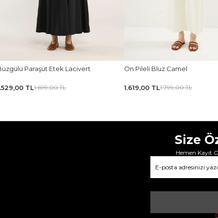
zgülü Paraşüt Etek Lacivert
Ön Pileli Bluz Camel
529,00 TL
1.619,00 TL
1.699,00 TL
1.799,00 TL
Size Ö
Hemen Kayıt Ol
Ü