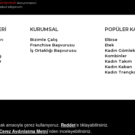
erilerimin
korunmasını
abul ediyorum.
ERİ
KURUMSAL
POPÜLER K
rı
Bizimle Çalış
Elbise
Franchise Başvurusu
Etek
İş Ortaklığı Başvurusu
Kadın Gömlek
ş
Kombinler
r
Kadın Takım
Kadın Kaban
Kadın Trençk
© 2025
minikterzi.com
- Tüm Hakları Saklıdır.