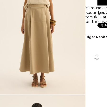
Yumuşak d
kadar geni
Tavsi
topuklular
bir tarz ara
Diğer Renk 