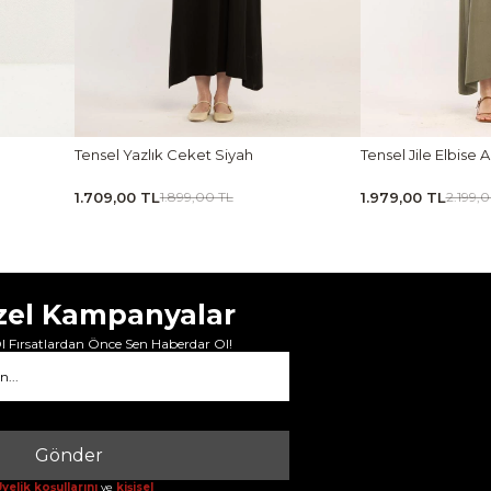
Tensel Yazlık Ceket Siyah
Tensel Jile Elbise Açı
1.709,00 TL
1.979,00 TL
1.899,00 TL
2.199,00 
zel Kampanyalar
 Fırsatlardan Önce Sen Haberdar Ol!
Gönder
yelik koşullarını
ve
kişisel