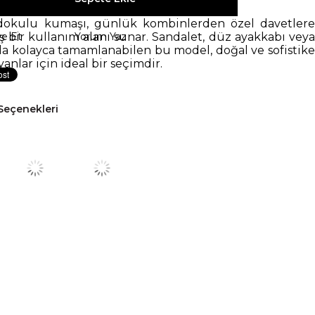
okulu kumaşı, günlük kombinlerden özel davetlere
ş bir kullanım alanı sunar. Sandalet, düz ayakkabı veya
ye Et
Yorum Yaz
la kolayca tamamlanabilen bu model, doğal ve sofistike
yanlar için ideal bir seçimdir.
Seçenekleri