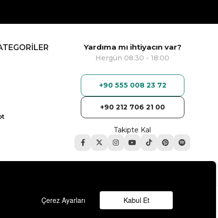
Yardıma mı ihtiyacın var?
ATEGORİLER
Hergün 08:30 - 18:00
+90 555 008 23 72
+90 212 706 21 00
ot
Takipte Kal